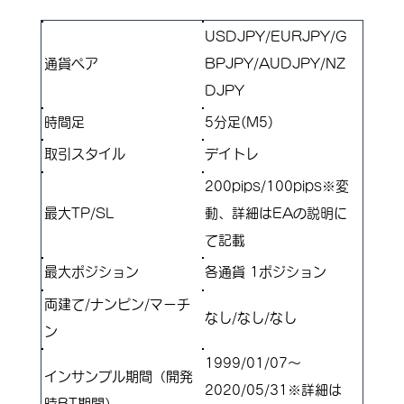
USDJPY/EURJPY/G
通貨ペア
BPJPY/AUDJPY/NZ
DJPY
​時間足
5分足(M5)
取引スタイル
​デイトレ
200pips/100pips※変
最大TP/SL
動、詳細はEAの説明に
て記載
​最大ポジション
各通貨 1ポジション
両建て/ナンピン/マーチ
​なし/なし/なし
ン
1999/01/07～
インサンプル期間（開発
2020/05/31※詳細は
時BT期間）