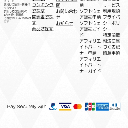
ォワード
ランキング
請
サービス
問
裏付けの証明＝詳細バ
ックテスト
で探す
ソフトウェ
利用規約
お問い合わ
安心して自分好みの
EAを探せる環境
開発者で探
ア販売申請
プライバ
せ
​それがMOSA Market
です
す
ソフトウェ
シーポリ
お知らせ
商品で探す
ア販売ガイ
シー
ド
特定商取
アフィリエ
引法に基
イトパート
づく表記
ナー申請​
​留意事項
​アフィリエ
イトパート
ナーガイド
Pay Securely with