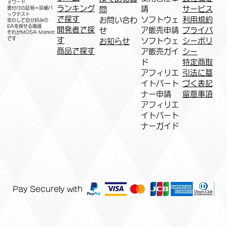
ォワード
ランキング
請
サービス
問
裏付けの証明＝詳細バ
ックテスト
で探す
ソフトウェ
利用規約
お問い合わ
安心して自分好みの
EAを探せる環境
開発者で探
ア販売申請
プライバ
せ
​それがMOSA Market
です
す
ソフトウェ
シーポリ
お知らせ
商品で探す
ア販売ガイ
シー
ド
特定商取
アフィリエ
引法に基
イトパート
づく表記
ナー申請​
​留意事項
​アフィリエ
イトパート
ナーガイド
Pay Securely with