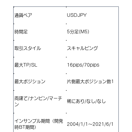
通貨ペア
USDJPY
​時間足
5分足(M5)
取引スタイル
スキャルピング
最大TP/SL
16pips/70pips
​最大ポジション
片側最大ポジション数1
両建て/ナンピン/マーチ
稀にあり/なし/なし
ン
インサンプル期間（開発
2004/1/1～2021/6/1
時BT期間）