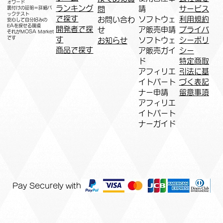
ォワード
ランキング
請
サービス
問
裏付けの証明＝詳細バ
ックテスト
で探す
ソフトウェ
利用規約
お問い合わ
安心して自分好みの
EAを探せる環境
開発者で探
ア販売申請
プライバ
せ
​それがMOSA Market
です
す
ソフトウェ
シーポリ
お知らせ
商品で探す
ア販売ガイ
シー
ド
特定商取
アフィリエ
引法に基
イトパート
づく表記
ナー申請​
​留意事項
​アフィリエ
イトパート
ナーガイド
Pay Securely with