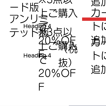
追
ード版
​カ
上ご購入
アンリミ
ト
で​
Heading 4
（税抜）
※3点以
テッド版
追
20％OF
​カ
上ご購入
（税
F
ト
Heading 4
で​
抜）
追
20％OF
F