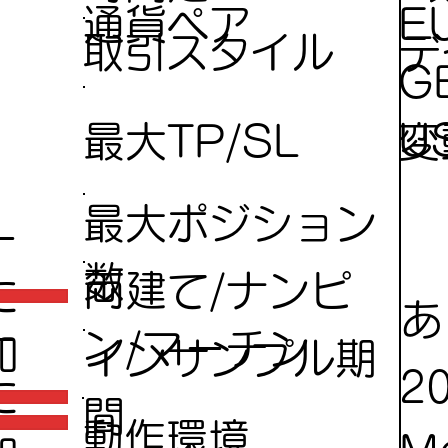
E
通貨ペア
デ
取引スタイル
G
U
変
最大TP/SL
最大ポジション
ー
数
両建て/ナンピ
に
あ
ー
ン/マーチン
加
インサンプル期
2
に
間
動作環境