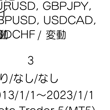
URUSD, GBPJPY,
イ
BPUSD, USDCAD,
SDCHF
変動
動
/
3
り/なし/なし
013/1/1～2023/1/1