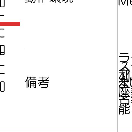
Me
加
ー
に
加
ー
ラ
ス
に
ア
利
※
備考
ま
加
座
名
能