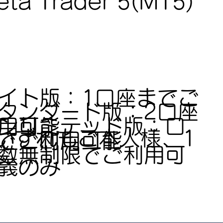
ta Trader 5(MT5)
イト版：1口座までご
タンダード版：2口座
ンリミテッド版：口
用可能
いずれもご本人様、1
でご利用可能
数無制限でご利用可
義のみ