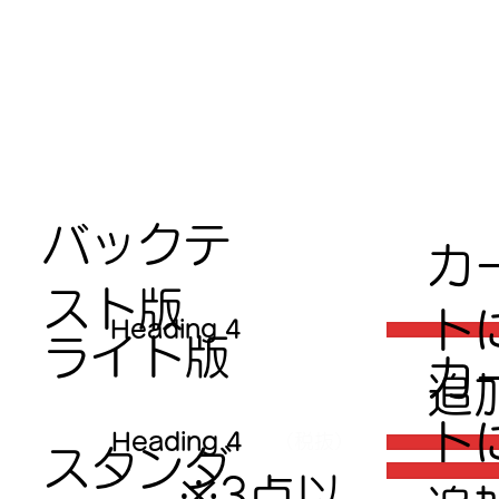
バックテ
​カ
スト版
ト
Heading 4
ライト版
​カ
追
ト
Heading 4
（税抜）
スタンダ
※3点以