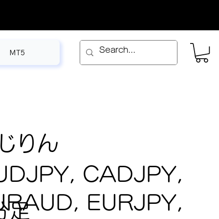
MT5
じりん
UDJPY, CADJPY,
URAUD, EURJPY,
分足