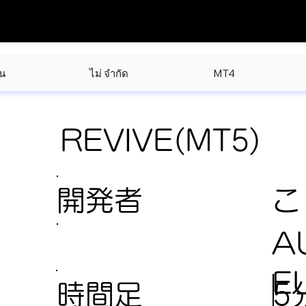
น
ไม่ จำกัด
MT4
REVIVE(MT5)
開発者
こ
A
E
5
時間足