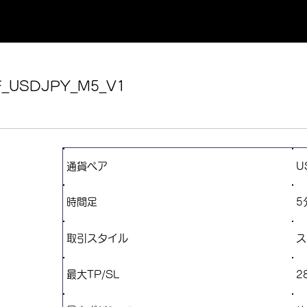
_USDJPY_M5_V1
通貨ペア
U
​時間足
5
取引スタイル
​
最大TP/SL
2