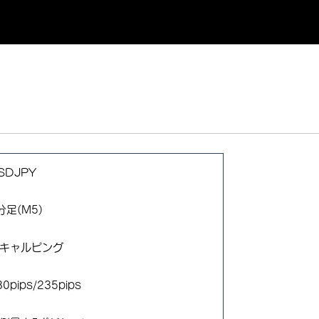
SDJPY
分足(M5)
スキャルピング
80pips/235pips