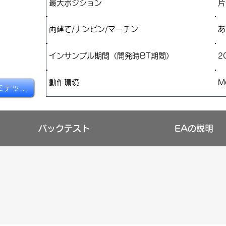
​最大ポジション
片
両建て/ナンピン/マーチン
あ
インサンプル期間（開発時BT期間）
2
​動作環境
M
購入（アンリミテッド）
バックテスト
EAの説明