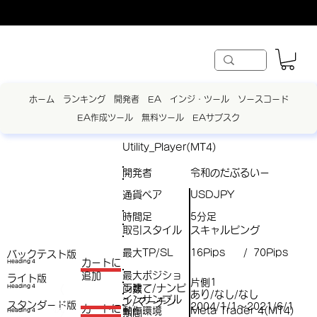
ホーム
ランキング
開発者
EA
インジ・ツール
ソースコード
EA作成ツール
無料ツール
EAサブスク
Utility_Player(MT4)
開発者
令和のだぶるいー
通貨ペア
USDJPY
時間足
5分足
取引スタイル
スキャルピング
最大TP/SL
16Pips
70Pips
/
バックテスト版
​カートに
Heading 4
最大ポジショ
追加
ライト版
片側1
両建て/ナンピ
（
Heading 4
ン数
あり/なし/なし
インサンプル
ン/マーチン
スタンダード版
税
2004/1/1～2021/6/1
​カートに
動作環境
Meta Trader 4(MT4)
Heading 4
期間