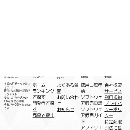
運営情報
ショッピング
MOSA Market
各種申請
サポート
実績の証明＝リアルフ
ホーム
​使用口座申
会社概要
よくある質
ォワード
ランキング
請
サービス
問
裏付けの証明＝詳細バ
ックテスト
で探す
ソフトウェ
利用規約
お問い合わ
安心して自分好みの
EAを探せる環境
開発者で探
ア販売申請
プライバ
せ
​それがMOSA Market
です
す
ソフトウェ
シーポリ
お知らせ
商品で探す
ア販売ガイ
シー
ド
特定商取
アフィリエ
引法に基