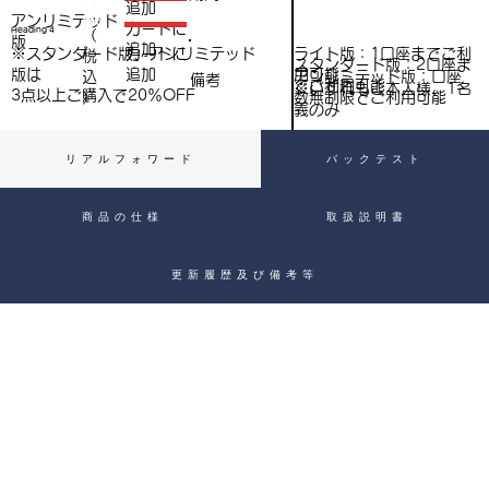
（
追加
込
アンリミテッド
税
​カートに
Heading 4
（
）
版
追加
込
ライト版：1口座までご利
※スタンダード版、アンリミテッド
​カートに
税
スタンダード版：2口座ま
用可能
版は
追加
込
アンリミテッド版：口座
備考
）
でご利用可能
※いずれもご本人様、1名
3点以上ご購入で​20％OFF
）
数無制限でご利用可能
義のみ
リアルフォワード
バックテスト
商品の仕様
取扱説明書
更新履歴及び備考等