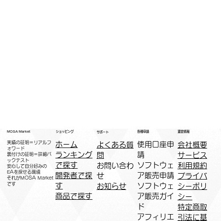
運営情報
ショッピング
MOSA Market
各種申請
サポート
実績の証明＝リアルフ
ホーム
​使用口座申
会社概要
よくある質
ォワード
ランキング
請
サービス
問
裏付けの証明＝詳細バ
ックテスト
で探す
ソフトウェ
利用規約
お問い合わ
安心して自分好みの
EAを探せる環境
開発者で探
ア販売申請
プライバ
せ
​それがMOSA Market
です
す
ソフトウェ
シーポリ
お知らせ
商品で探す
ア販売ガイ
シー
ド
特定商取
アフィリエ
引法に基