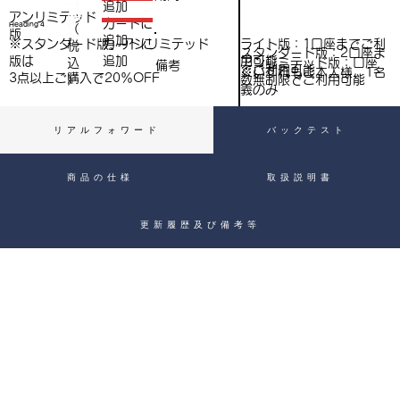
（
追加
込
アンリミテッド
税
​カートに
Heading 4
（
）
版
追加
込
ライト版：1口座までご利
※スタンダード版、アンリミテッド
​カートに
税
スタンダード版：2口座ま
用可能
版は
追加
込
アンリミテッド版：口座
備考
）
でご利用可能
※いずれもご本人様、1名
3点以上ご購入で​20％OFF
）
数無制限でご利用可能
義のみ
リアルフォワード
バックテスト
商品の仕様
取扱説明書
更新履歴及び備考等