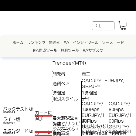
ホーム
ランキング
開発者
EA
インジ・ツール
ソースコード
EA作成ツール
無料ツール
EAサブスク
Trendeer(MT4)
開発者
鹿王
CADJPY, EURJPY,
通貨ペア
GBPJPY
時間足
1時間足
取引スタイル
デイ
CADJPY/
CADJPY/
バックテスト版
140Pips
80Pips
​カートに
Heading 4
EURJPY/1
EURJPY/1
最大ポジショ
最大TP/SL
追加
ライト版
各1
40Pips
00Pips
両建て/ナンピ
（
Heading 4
ン数
なし/なし/なし
GBPJPY/1
GBPJPY/
インサンプル
ン/マーチン
スタンダード版
税
2010/1/1～2022/12/31
​カートに
70Pips
100Pips
/
動作環境
Meta Trader 4(MT4)
Heading 4
期間