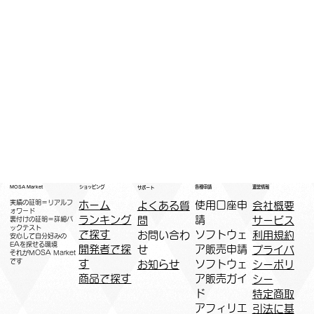
運営情報
ショッピング
MOSA Market
各種申請
サポート
実績の証明＝リアルフ
ホーム
​使用口座申
会社概要
よくある質
ォワード
ランキング
請
サービス
問
裏付けの証明＝詳細バ
ックテスト
で探す
ソフトウェ
利用規約
お問い合わ
安心して自分好みの
EAを探せる環境
開発者で探
ア販売申請
プライバ
せ
​それがMOSA Market
です
す
ソフトウェ
シーポリ
お知らせ
商品で探す
ア販売ガイ
シー
ド
特定商取
アフィリエ
引法に基