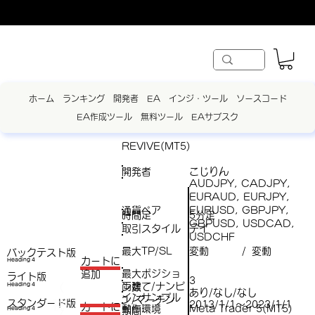
ホーム
ランキング
開発者
EA
インジ・ツール
ソースコード
EA作成ツール
無料ツール
EAサブスク
REVIVE(MT5)
開発者
こじりん
AUDJPY, CADJPY,
EURAUD, EURJPY,
通貨ペア
EURUSD, GBPJPY,
時間足
5分足
GBPUSD, USDCAD,
取引スタイル
デイ
USDCHF
最大TP/SL
変動
変動
/
バックテスト版
​カートに
Heading 4
最大ポジショ
追加
ライト版
3
両建て/ナンピ
（
Heading 4
ン数
あり/なし/なし
インサンプル
ン/マーチン
スタンダード版
税
2013/1/1～2023/1/1
​カートに
動作環境
Meta Trader 5(MT5)
Heading 4
期間