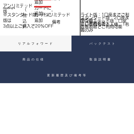
（
追加
込
アンリミテッド
税
​カートに
Heading 4
（
）
版
追加
込
ライト版：1口座までご利
※スタンダード版、アンリミテッド
​カートに
税
スタンダード版：2口座ま
用可能
版は
追加
込
アンリミテッド版：口座
備考
）
でご利用可能
※いずれもご本人様、1名
3点以上ご購入で​20％OFF
）
数無制限でご利用可能
義のみ
リアルフォワード
バックテスト
商品の仕様
取扱説明書
更新履歴及び備考等