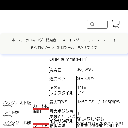
ホーム
ランキング
開発者
EA
インジ・ツール
ソースコード
EA作成ツール
無料ツール
EAサブスク
GBP_summit(MT4)
開発者
おっさん
通貨ペア
GBPJPY
時間足
1分足
取引スタイル
デイ
最大TP/SL
145PIPS
145PIPS
/
バックテスト版
​カートに
Heading 4
最大ポジショ
追加
ライト版
1
両建て/ナンピ
（
Heading 4
ン数
なし/なし/なし
インサンプル
ン/マーチン
スタンダード版
税
2004/1/1～2022/12/31
​カートに
動作環境
Meta Trader 4(MT4)
Heading 4
期間