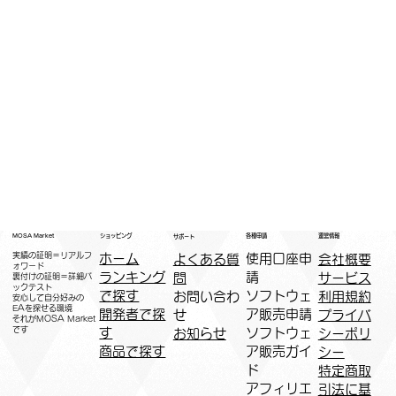
運営情報
ショッピング
MOSA Market
各種申請
サポート
実績の証明＝リアルフ
ホーム
​使用口座申
会社概要
よくある質
ォワード
ランキング
請
サービス
問
裏付けの証明＝詳細バ
ックテスト
で探す
ソフトウェ
利用規約
お問い合わ
安心して自分好みの
EAを探せる環境
開発者で探
ア販売申請
プライバ
せ
​それがMOSA Market
です
す
ソフトウェ
シーポリ
お知らせ
商品で探す
ア販売ガイ
シー
ド
特定商取
アフィリエ
引法に基