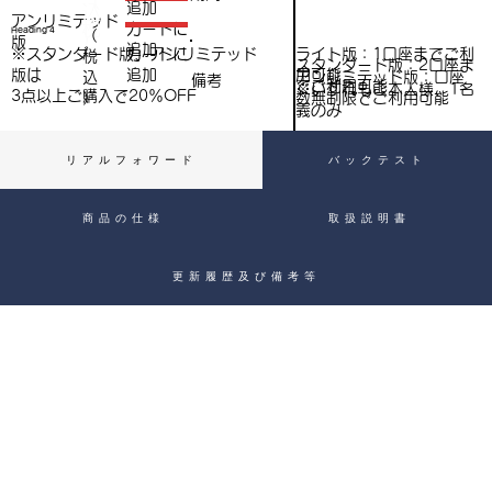
（
追加
込
アンリミテッド
税
​カートに
Heading 4
（
）
版
追加
込
ライト版：1口座までご利
※スタンダード版、アンリミテッド
​カートに
税
スタンダード版：2口座ま
用可能
版は
追加
込
アンリミテッド版：口座
備考
）
でご利用可能
※いずれもご本人様、1名
3点以上ご購入で​20％OFF
）
数無制限でご利用可能
義のみ
リアルフォワード
バックテスト
商品の仕様
取扱説明書
更新履歴及び備考等