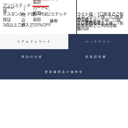
（
追加
込
アンリミテッド
税
​カートに
Heading 4
（
）
版
追加
込
ライト版：1口座までご利
※スタンダード版、アンリミテッド
​カートに
税
スタンダード版：2口座ま
用可能
版は
追加
込
アンリミテッド版：口座
備考
）
でご利用可能
※いずれもご本人様、1名
3点以上ご購入で​20％OFF
）
数無制限でご利用可能
義のみ
リアルフォワード
バックテスト
商品の仕様
取扱説明書
更新履歴及び備考等