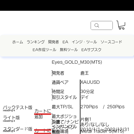
ホーム
ランキング
開発者
EA
インジ・ツール
ソースコード
EA作成ツール
無料ツール
EAサブスク
Eyes_GOLD_M30(MT5)
開発者
鹿王
通貨ペア
XAUUSD
時間足
30分足
取引スタイル
デイ
最大TP/SL
270Pips
250Pips
/
バックテスト版
​カートに
Heading 4
最大ポジショ
追加
ライト版
片側1
両建て/ナンピ
（
Heading 4
ン数
あり/なし/なし
インサンプル
ン/マーチン
スタンダード版
税
2010/1/1～2022/12/31
​カートに
動作環境
Meta Trader 5(MT5)
Heading 4
期間