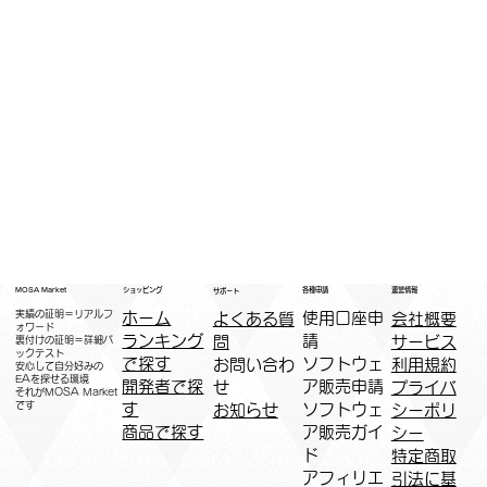
運営情報
ショッピング
MOSA Market
各種申請
サポート
実績の証明＝リアルフ
ホーム
​使用口座申
会社概要
よくある質
ォワード
ランキング
請
サービス
問
裏付けの証明＝詳細バ
ックテスト
で探す
ソフトウェ
利用規約
お問い合わ
安心して自分好みの
EAを探せる環境
開発者で探
ア販売申請
プライバ
せ
​それがMOSA Market
です
す
ソフトウェ
シーポリ
お知らせ
商品で探す
ア販売ガイ
シー
ド
特定商取
アフィリエ
引法に基