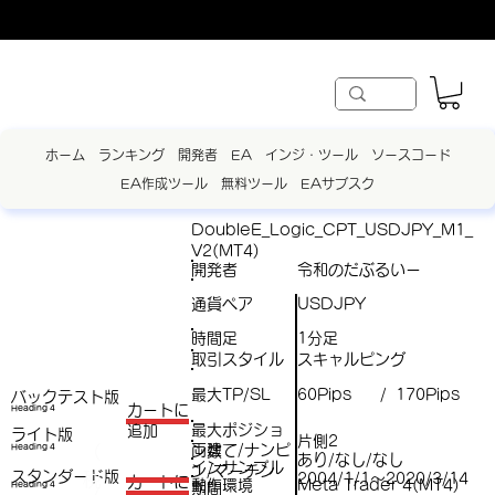
ホーム
ランキング
開発者
EA
インジ・ツール
ソースコード
EA作成ツール
無料ツール
EAサブスク
DoubleE_Logic_CPT_USDJPY_M1_
V2(MT4)
開発者
令和のだぶるいー
通貨ペア
USDJPY
時間足
1分足
取引スタイル
スキャルピング
最大TP/SL
60Pips
170Pips
/
バックテスト版
​カートに
Heading 4
最大ポジショ
追加
ライト版
片側2
両建て/ナンピ
（
Heading 4
ン数
あり/なし/なし
インサンプル
ン/マーチン
スタンダード版
税
2004/1/1～2020/3/14
​カートに
動作環境
Meta Trader 4(MT4)
Heading 4
期間