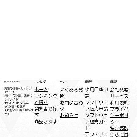
運営情報
ショッピング
MOSA Market
各種申請
サポート
実績の証明＝リアルフ
ホーム
​使用口座申
会社概要
よくある質
ォワード
ランキング
請
サービス
問
裏付けの証明＝詳細バ
ックテスト
で探す
ソフトウェ
利用規約
お問い合わ
安心して自分好みの
EAを探せる環境
開発者で探
ア販売申請
プライバ
せ
​それがMOSA Market
です
す
ソフトウェ
シーポリ
お知らせ
商品で探す
ア販売ガイ
シー
ド
特定商取
アフィリエ
引法に基