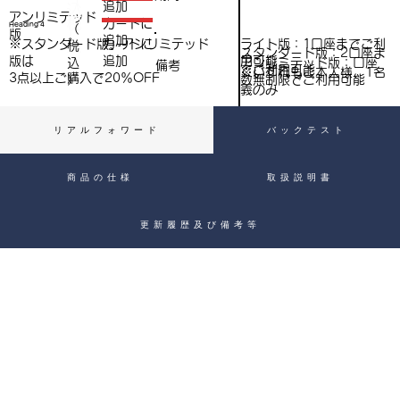
（
追加
込
アンリミテッド
税
​カートに
Heading 4
（
）
版
追加
込
ライト版：1口座までご利
※スタンダード版、アンリミテッド
​カートに
税
スタンダード版：2口座ま
用可能
版は
追加
込
アンリミテッド版：口座
備考
）
でご利用可能
※いずれもご本人様、1名
3点以上ご購入で​20％OFF
）
数無制限でご利用可能
義のみ
リアルフォワード
バックテスト
商品の仕様
取扱説明書
更新履歴及び備考等