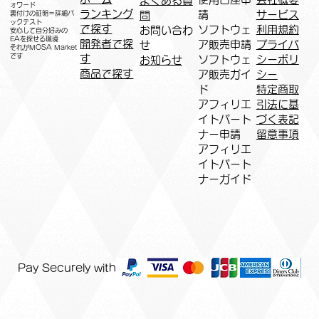
よくある質
ォワード
ランキング
請
サービス
問
裏付けの証明＝詳細バ
ックテスト
で探す
ソフトウェ
利用規約
お問い合わ
安心して自分好みの
EAを探せる環境
開発者で探
ア販売申請
プライバ
せ
​それがMOSA Market
です
す
ソフトウェ
シーポリ
お知らせ
商品で探す
ア販売ガイ
シー
ド
特定商取
アフィリエ
引法に基
イトパート
づく表記
ナー申請​
​留意事項
​アフィリエ
イトパート
ナーガイド
Pay Securely with