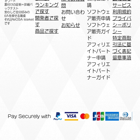
ォワード
ランキング
請
サービス
問
裏付けの証明＝詳細バ
ックテスト
で探す
ソフトウェ
利用規約
お問い合わ
安心して自分好みの
EAを探せる環境
開発者で探
ア販売申請
プライバ
せ
​それがMOSA Market
です
す
ソフトウェ
シーポリ
お知らせ
商品で探す
ア販売ガイ
シー
ド
特定商取
アフィリエ
引法に基
イトパート
づく表記
ナー申請​
​留意事項
​アフィリエ
イトパート
ナーガイド
Pay Securely with