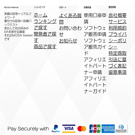
運営情報
ショッピング
MOSA Market
各種申請
サポート
実績の証明＝リアルフ
ホーム
​使用口座申
会社概要
よくある質
ォワード
ランキング
請
サービス
問
裏付けの証明＝詳細バ
ックテスト
で探す
ソフトウェ
利用規約
お問い合わ
安心して自分好みの
EAを探せる環境
開発者で探
ア販売申請
プライバ
せ
​それがMOSA Market
です
す
ソフトウェ
シーポリ
お知らせ
商品で探す
ア販売ガイ
シー
ド
特定商取
アフィリエ
引法に基
イトパート
づく表記
ナー申請​
​留意事項
​アフィリエ
イトパート
ナーガイド
Pay Securely with