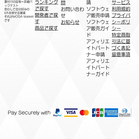
ランキング
請
サービス
問
裏付けの証明＝詳細バ
ックテスト
で探す
ソフトウェ
利用規約
お問い合わ
安心して自分好みの
EAを探せる環境
開発者で探
ア販売申請
プライバ
せ
​それがMOSA Market
です
す
ソフトウェ
シーポリ
お知らせ
商品で探す
ア販売ガイ
シー
ド
特定商取
アフィリエ
引法に基
イトパート
づく表記
ナー申請​
​留意事項
​アフィリエ
イトパート
ナーガイド
Pay Securely with