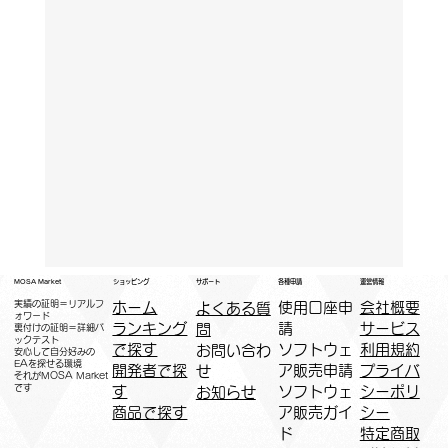
運営情報
ショッピング
MOSA Market
各種申請
サポート
実績の証明＝リアルフ
ホーム
​使用口座申
会社概要
よくある質
ォワード
ランキング
請
サービス
問
裏付けの証明＝詳細バ
ックテスト
で探す
ソフトウェ
利用規約
お問い合わ
安心して自分好みの
EAを探せる環境
開発者で探
ア販売申請
プライバ
せ
​それがMOSA Market
です
す
ソフトウェ
シーポリ
お知らせ
商品で探す
ア販売ガイ
シー
ド
特定商取