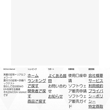
運営情報
ショッピング
MOSA Market
各種申請
サポート
実績の証明＝リアルフ
ホーム
​使用口座申
会社概要
よくある質
ォワード
ランキング
請
サービス
問
裏付けの証明＝詳細バ
ックテスト
で探す
ソフトウェ
利用規約
お問い合わ
安心して自分好みの
EAを探せる環境
開発者で探
ア販売申請
プライバ
せ
​それがMOSA Market
です
す
ソフトウェ
シーポリ
お知らせ
商品で探す
ア販売ガイ
シー
ド
特定商取