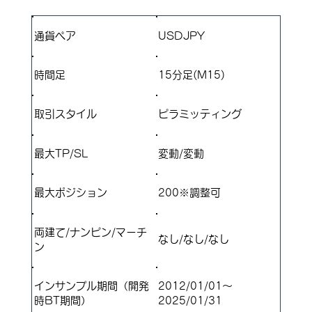
通貨ペア
USDJPY
​時間足
15分足(M15)
取引スタイル
​ピラミッティング
最大TP/SL
変動/変動
​最大ポジション
200※調整可
両建て/ナンピン/マーチ
なし/なし/なし
ン
インサンプル期間（開発
2012/01/01～
時BT期間）
2025/01/31