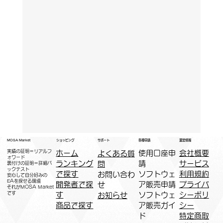
運営情報
ショッピング
MOSA Market
各種申請
サポート
実績の証明＝リアルフ
ホーム
​使用口座申
会社概要
よくある質
ォワード
ランキング
請
サービス
問
裏付けの証明＝詳細バ
ックテスト
で探す
ソフトウェ
利用規約
お問い合わ
安心して自分好みの
EAを探せる環境
開発者で探
ア販売申請
プライバ
せ
​それがMOSA Market
です
す
ソフトウェ
シーポリ
お知らせ
商品で探す
ア販売ガイ
シー
ド
特定商取