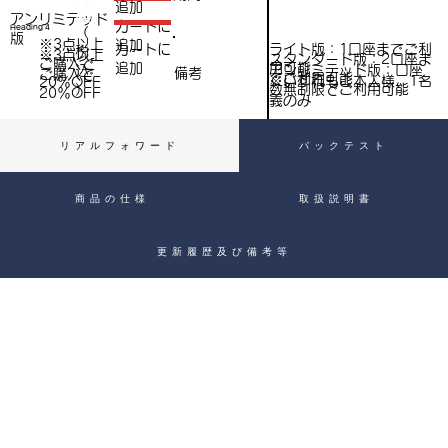
（
追加
込
アンリミテッド
税
​カートに
Heading 4
（
）
版
※3点以上
追加
込
ライト版：1口座までご利
​カートに
税
※3点以上
スタンダード版：2口座ま
ご購入で​
用可能
追加
込
アンリミテッド版：口座
備考
）
ご購入で​
でご利用可能
※いずれもご本人様、1名
20％OFF
）
数無制限でご利用可能
20％OFF
義のみ
リアルフォワード
バックテスト
商品の仕様
取扱説明書
更新履歴及び備考等