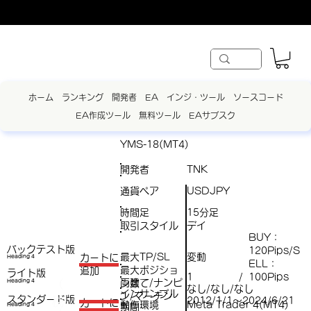
ホーム
ランキング
開発者
EA
インジ・ツール
ソースコード
EA作成ツール
無料ツール
EAサブスク
YMS-18(MT4)
開発者
TNK
通貨ペア
USDJPY
時間足
15分足
取引スタイル
デイ
BUY：
バックテスト版
120Pips/S
最大TP/SL
変動
​カートに
Heading 4
ELL：
最大ポジショ
追加
ライト版
1
100Pips
/
両建て/ナンピ
（
Heading 4
ン数
なし/なし/なし
インサンプル
ン/マーチン
スタンダード版
税
2012/1/1～2024/6/21
​カートに
動作環境
Meta Trader 4(MT4)
Heading 4
期間