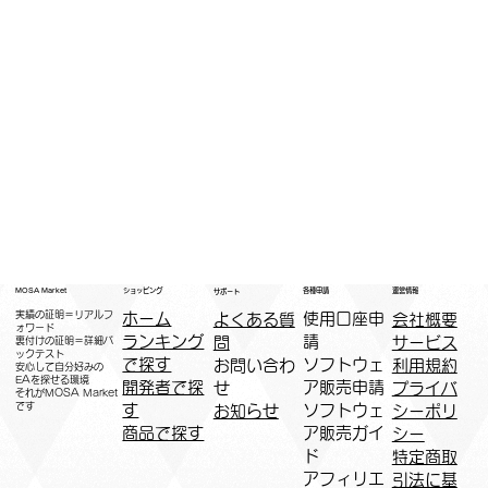
運営情報
ショッピング
MOSA Market
各種申請
サポート
実績の証明＝リアルフ
ホーム
​使用口座申
会社概要
よくある質
ォワード
ランキング
請
サービス
問
裏付けの証明＝詳細バ
ックテスト
で探す
ソフトウェ
利用規約
お問い合わ
安心して自分好みの
EAを探せる環境
開発者で探
ア販売申請
プライバ
せ
​それがMOSA Market
です
す
ソフトウェ
シーポリ
お知らせ
商品で探す
ア販売ガイ
シー
ド
特定商取
アフィリエ
引法に基