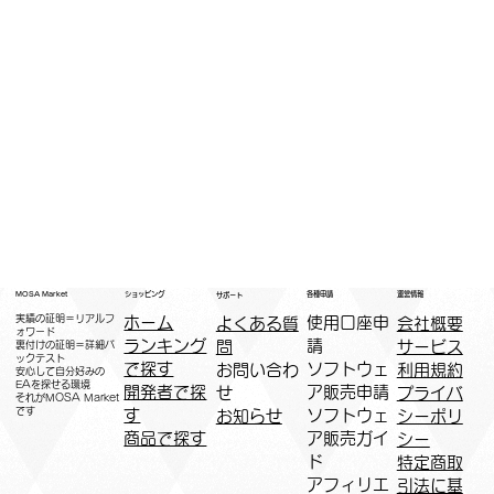
運営情報
ショッピング
MOSA Market
各種申請
サポート
実績の証明＝リアルフ
ホーム
​使用口座申
会社概要
よくある質
ォワード
ランキング
請
サービス
問
裏付けの証明＝詳細バ
ックテスト
で探す
ソフトウェ
利用規約
お問い合わ
安心して自分好みの
EAを探せる環境
開発者で探
ア販売申請
プライバ
せ
​それがMOSA Market
です
す
ソフトウェ
シーポリ
お知らせ
商品で探す
ア販売ガイ
シー
ド
特定商取
アフィリエ
引法に基