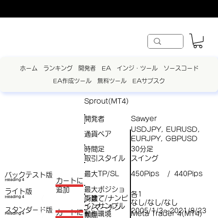
ホーム
ランキング
開発者
EA
インジ・ツール
ソースコード
EA作成ツール
無料ツール
EAサブスク
Sprout(MT4)
開発者
Sawyer
USDJPY, EURUSD,
通貨ペア
EURJPY, GBPUSD
時間足
30分足
取引スタイル
スイング
最大TP/SL
450Pips
440Pips
/
バックテスト版
​カートに
Heading 4
最大ポジショ
追加
ライト版
各1
両建て/ナンピ
（
Heading 4
ン数
なし/なし/なし
インサンプル
ン/マーチン
スタンダード版
税
2005/1/3～2021/8/23
​カートに
動作環境
Meta Trader 4(MT4)
Heading 4
期間