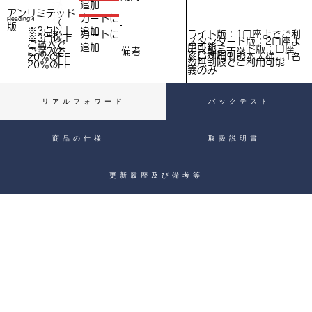
（
追加
込
アンリミテッド
税
​カートに
Heading 4
（
）
版
※3点以上
追加
込
ライト版：1口座までご利
​カートに
税
※3点以上
スタンダード版：2口座ま
ご購入で​
用可能
追加
込
アンリミテッド版：口座
備考
）
ご購入で​
でご利用可能
※いずれもご本人様、1名
20％OFF
）
数無制限でご利用可能
20％OFF
義のみ
リアルフォワード
バックテスト
商品の仕様
取扱説明書
更新履歴及び備考等