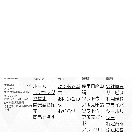
運営情報
ショッピング
MOSA Market
各種申請
サポート
実績の証明＝リアルフ
ホーム
​使用口座申
会社概要
よくある質
ォワード
ランキング
請
サービス
問
裏付けの証明＝詳細バ
ックテスト
で探す
ソフトウェ
利用規約
お問い合わ
安心して自分好みの
EAを探せる環境
開発者で探
ア販売申請
プライバ
せ
​それがMOSA Market
です
す
ソフトウェ
シーポリ
お知らせ
商品で探す
ア販売ガイ
シー
ド
特定商取
アフィリエ
引法に基