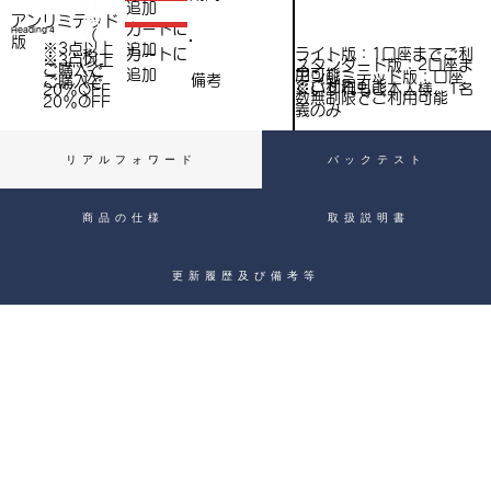
（
追加
込
アンリミテッド
税
​カートに
Heading 4
（
）
版
※3点以上
追加
込
ライト版：1口座までご利
​カートに
税
※3点以上
スタンダード版：2口座ま
ご購入で​
用可能
追加
込
アンリミテッド版：口座
備考
）
ご購入で​
でご利用可能
※いずれもご本人様、1名
20％OFF
）
数無制限でご利用可能
20％OFF
義のみ
リアルフォワード
バックテスト
商品の仕様
取扱説明書
更新履歴及び備考等