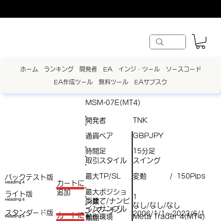
ホーム
ランキング
開発者
EA
インジ・ツール
ソースコード
EA作成ツール
無料ツール
EAサブスク
MSM-07E(MT4)
開発者
TNK
通貨ペア
GBPJPY
時間足
15分足
取引スタイル
スイング
最大TP/SL
変動
150Pips
/
バックテスト版
​カートに
Heading 4
最大ポジショ
追加
ライト版
1
両建て/ナンピ
（
Heading 4
ン数
なし/なし/なし
インサンプル
ン/マーチン
スタンダード版
税
2006/1/1～2023/6/1
​カートに
動作環境
Meta Trader 4(MT4)
Heading 4
期間