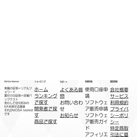
運営情報
ショッピング
MOSA Market
各種申請
サポート
実績の証明＝リアルフ
ホーム
​使用口座申
会社概要
よくある質
ォワード
ランキング
請
サービス
問
裏付けの証明＝詳細バ
ックテスト
で探す
ソフトウェ
利用規約
お問い合わ
安心して自分好みの
EAを探せる環境
開発者で探
ア販売申請
プライバ
せ
​それがMOSA Market
です
す
ソフトウェ
シーポリ
お知らせ
商品で探す
ア販売ガイ
シー
ド
特定商取
アフィリエ
引法に基