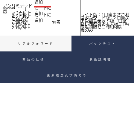
（
追加
込
アンリミテッド
税
​カートに
Heading 4
（
）
版
※3点以上
追加
込
ライト版：1口座までご利
​カートに
税
※3点以上
スタンダード版：2口座ま
ご購入で​
用可能
追加
込
アンリミテッド版：口座
備考
）
ご購入で​
でご利用可能
※いずれもご本人様、1名
20％OFF
）
数無制限でご利用可能
20％OFF
義のみ
リアルフォワード
バックテスト
商品の仕様
取扱説明書
更新履歴及び備考等