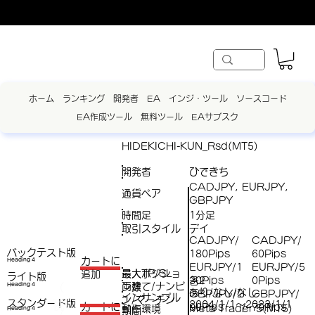
ホーム
ランキング
開発者
EA
インジ・ツール
ソースコード
EA作成ツール
無料ツール
EAサブスク
HIDEKICHI-KUN_Rsd(MT5)
開発者
ひできち
CADJPY, EURJPY,
通貨ペア
GBPJPY
時間足
1分足
取引スタイル
デイ
CADJPY/
CADJPY/
バックテスト版
180Pips
60Pips
​カートに
Heading 4
EURJPY/1
EURJPY/5
最大ポジショ
最大TP/SL
追加
ライト版
各2
30Pips
0Pips
両建て/ナンピ
（
Heading 4
ン数
あり/なし/なし
GBPJPY/2
GBPJPY/
インサンプル
ン/マーチン
スタンダード版
税
2004/1/1～2023/1/1
​カートに
00Pips
70Pips
/
動作環境
Meta Trader 5(MT5)
Heading 4
期間