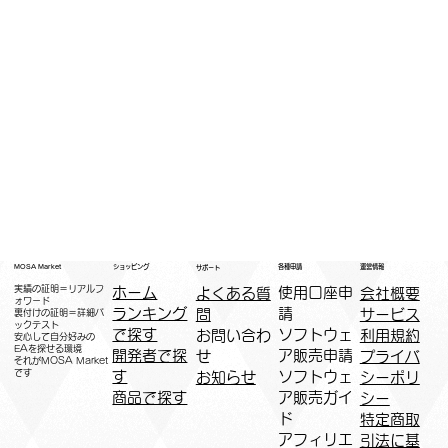
運営情報
ショッピング
MOSA Market
各種申請
サポート
実績の証明＝リアルフ
ホーム
​使用口座申
会社概要
よくある質
ォワード
ランキング
請
サービス
問
裏付けの証明＝詳細バ
ックテスト
で探す
ソフトウェ
利用規約
お問い合わ
安心して自分好みの
EAを探せる環境
開発者で探
ア販売申請
プライバ
せ
​それがMOSA Market
です
す
ソフトウェ
シーポリ
お知らせ
商品で探す
ア販売ガイ
シー
ド
特定商取
アフィリエ
引法に基