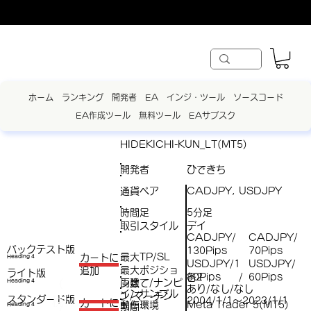
ホーム
ランキング
開発者
EA
インジ・ツール
ソースコード
EA作成ツール
無料ツール
EAサブスク
HIDEKICHI-KUN_LT(MT5)
開発者
ひできち
通貨ペア
CADJPY, USDJPY
時間足
5分足
取引スタイル
デイ
CADJPY/
CADJPY/
バックテスト版
130Pips
70Pips
最大TP/SL
​カートに
Heading 4
USDJPY/1
USDJPY/
最大ポジショ
追加
ライト版
各2
80Pips
60Pips
/
両建て/ナンピ
（
Heading 4
ン数
あり/なし/なし
インサンプル
ン/マーチン
スタンダード版
税
2004/1/1～2023/1/1
​カートに
動作環境
Meta Trader 5(MT5)
Heading 4
期間