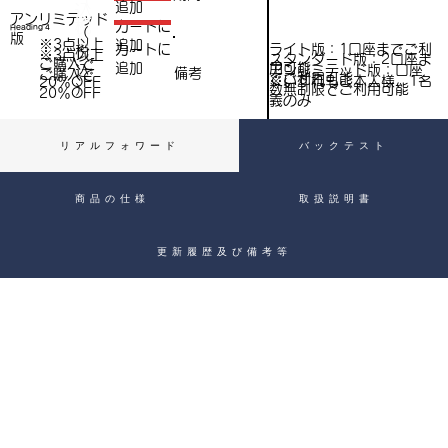
（
追加
込
アンリミテッド
税
​カートに
Heading 4
（
）
版
※3点以上
追加
込
ライト版：1口座までご利
​カートに
税
※3点以上
スタンダード版：2口座ま
ご購入で​
用可能
追加
込
アンリミテッド版：口座
備考
）
ご購入で​
でご利用可能
※いずれもご本人様、1名
20％OFF
）
数無制限でご利用可能
20％OFF
義のみ
リアルフォワード
バックテスト
商品の仕様
取扱説明書
更新履歴及び備考等