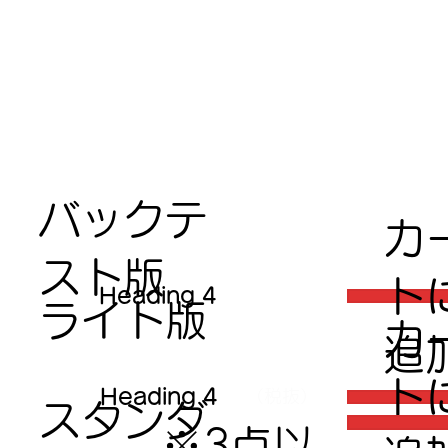
バックテ
​カ
スト版
ト
Heading 4
ライト版
​カ
追
ト
Heading 4
（税抜）
スタンダ
※3点以