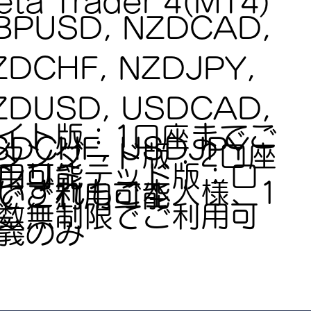
ta Trader 4(MT4)
BPUSD, NZDCAD,
ZDCHF, NZDJPY,
ZDUSD, USDCAD,
イト版：1口座までご
SDCHF, USDJPY
タンダード版：2口座
ンリミテッド版：口
用可能
いずれもご本人様、1
でご利用可能
数無制限でご利用可
義のみ