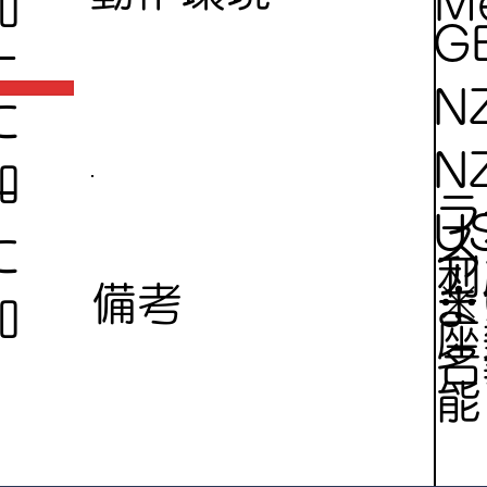
Me
加
G
ー
N
に
N
加
ー
ラ
U
ス
に
ア
利
※
備考
ま
加
座
名
能