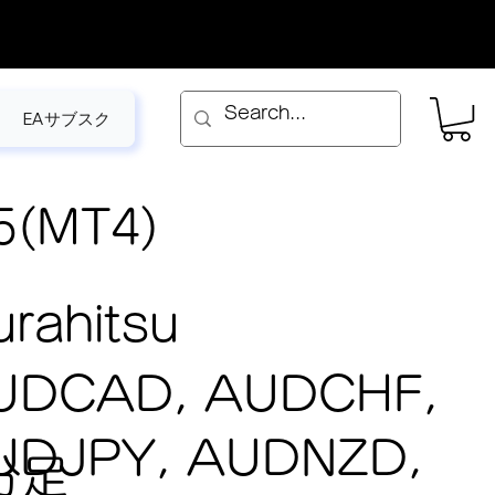
EAサブスク
5(MT4)
rahitsu
UDCAD, AUDCHF,
UDJPY, AUDNZD,
分足