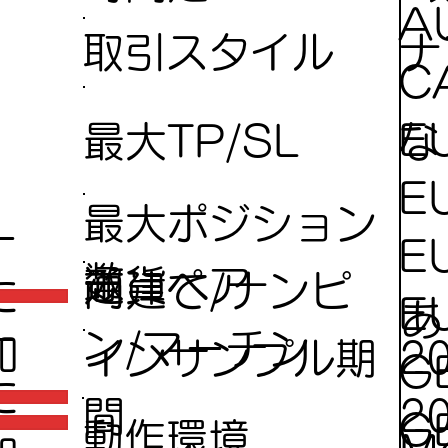
A
ナ
取引スタイル
C
E
な
最大TP/SL
E
最大ポジション
ー
E
数
通貨ペア
両建て/ナンピ
に
E
あ
ー
ン/マーチン
加
インサンプル期
2
G
に
間
2
G
動作環境