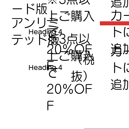
追
ード版
​カ
上ご購入
アンリミ
ト
で​
Heading 4
（税抜）
※3点以
テッド版
追
20％OF
​カ
上ご購入
（税
F
ト
Heading 4
で​
抜）
追
20％OF
F