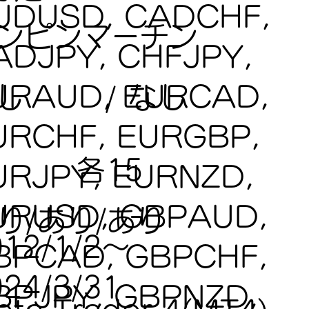
UDUSD, CADCHF,
ンピンマーチン
ADJPY, CHFJPY,
URAUD, EURCAD,
なし
し
/
URCHF, EURGBP,
各15
URJPY, EURNZD,
URUSD, GBPAUD,
り/あり/あり
012/1/2～
BPCAD, GBPCHF,
024/3/31
BPJPY, GBPNZD,