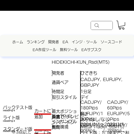
ホーム
ランキング
開発者
EA
インジ・ツール
ソースコード
EA作成ツール
無料ツール
EAサブスク
HIDEKICHI-KUN_Rsd(MT5)
開発者
ひできち
CADJPY, EURJPY,
通貨ペア
GBPJPY
時間足
1分足
取引スタイル
デイ
CADJPY/
CADJPY/
バックテスト版
180Pips
60Pips
​カートに
最大ポジショ
Heading 4
EURJPY/1
EURJPY/5
各2
最大TP/SL
両建て/ナンピ
追加
ン数
ライト版
30Pips
0Pips
あり/なし/なし
インサンプル
Heading 4
ン/マーチン
（
2004/1/1～2023/1/1
GBPJPY/2
GBPJPY/
動作環境
Meta Trader 5(MT5)
期間
スタンダード版
税
00Pips
70Pips
/
​カートに
※3点以上
Heading 4
ライト版：1口座までご利
（税