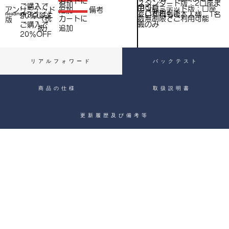
​カートに
スタンダード版：2口座ま
追加
ご購入で​
抜
用可能
アンリミテッド版：口座
アンリミテッド
備考
追加
抜）
でご利用可能
※いずれもご本人様、1名
※3点以上
Heading 4
20％OFF
数無制限でご利用可能
（税
​カートに
）
版
義のみ
ご購入で​
抜）
追加
20％OFF
リアルフォワード
バックテスト
商品の仕様
取扱説明書
更新履歴及び備考等