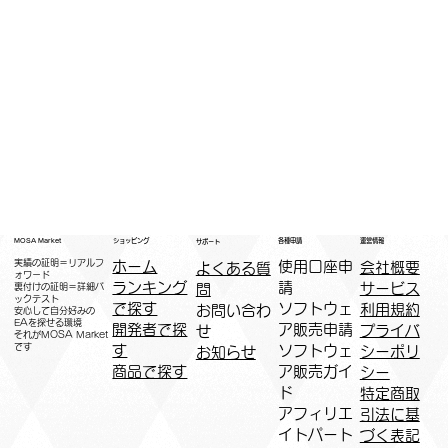
運営情報
ショッピング
MOSA Market
各種申請
サポート
実績の証明＝リアルフ
ホーム
​使用口座申
会社概要
よくある質
ォワード
ランキング
請
サービス
問
裏付けの証明＝詳細バ
ックテスト
で探す
ソフトウェ
利用規約
お問い合わ
安心して自分好みの
EAを探せる環境
開発者で探
ア販売申請
プライバ
せ
​それがMOSA Market
です
す
ソフトウェ
シーポリ
お知らせ
商品で探す
ア販売ガイ
シー
ド
特定商取
アフィリエ
引法に基
イトパート
づく表記