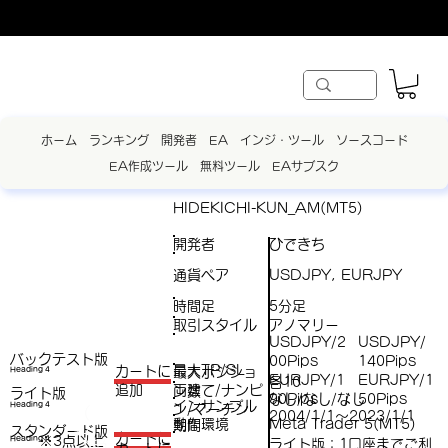
ホーム
ランキング
開発者
EA
インジ・ツール
ソースコード
EA作成ツール
無料ツール
EAサブスク
HIDEKICHI-KUN_AM(MT5)
開発者
ひできち
通貨ペア
USDJPY, EURJPY
時間足
5分足
取引スタイル
アノマリー
USDJPY/2
USDJPY/
バックテスト版
00Pips
140Pips
最大TP/SL
​カートに
最大ポジショ
Heading 4
EURJPY/1
EURJPY/1
各10
両建て/ナンピ
追加
ン数
ライト版
90Pips
50Pips
/
なし/なし/なし
インサンプル
Heading 4
ン/マーチン
（
2004/1/1～2023/1/1
動作環境
Meta Trader 5(MT5)
期間
スタンダード版
税
​カートに
※3点以上
Heading 4
ライト版：1口座までご利
（税