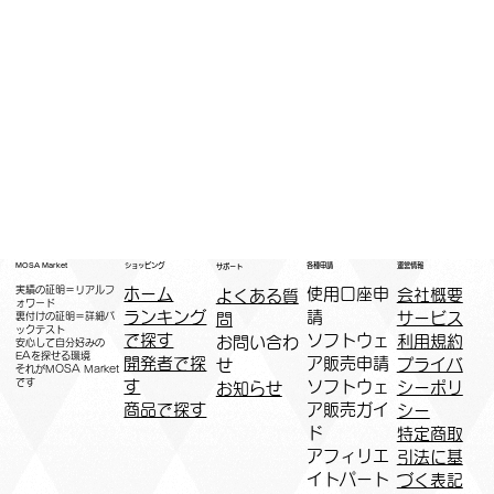
運営情報
ショッピング
MOSA Market
各種申請
サポート
実績の証明＝リアルフ
ホーム
​使用口座申
会社概要
よくある質
ォワード
ランキング
請
サービス
問
裏付けの証明＝詳細バ
ックテスト
で探す
ソフトウェ
利用規約
お問い合わ
安心して自分好みの
EAを探せる環境
開発者で探
ア販売申請
プライバ
せ
​それがMOSA Market
です
す
ソフトウェ
シーポリ
お知らせ
商品で探す
ア販売ガイ
シー
ド
特定商取
アフィリエ
引法に基
イトパート
づく表記