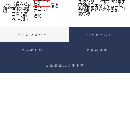
​カートに
スタンダード版：2口座ま
追加
ご購入で​
抜
用可能
アンリミテッド版：口座
アンリミテッド
備考
追加
抜）
でご利用可能
※いずれもご本人様、1名
※3点以上
Heading 4
20％OFF
数無制限でご利用可能
（税
​カートに
）
版
義のみ
ご購入で​
抜）
追加
20％OFF
リアルフォワード
バックテスト
商品の仕様
取扱説明書
更新履歴及び備考等