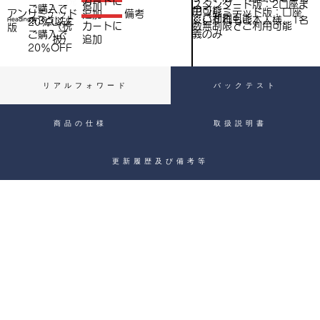
​カートに
スタンダード版：2口座ま
追加
ご購入で​
抜
用可能
アンリミテッド版：口座
アンリミテッド
備考
追加
抜）
でご利用可能
※いずれもご本人様、1名
※3点以上
Heading 4
20％OFF
数無制限でご利用可能
（税
​カートに
）
版
義のみ
ご購入で​
抜）
追加
20％OFF
リアルフォワード
バックテスト
商品の仕様
取扱説明書
更新履歴及び備考等