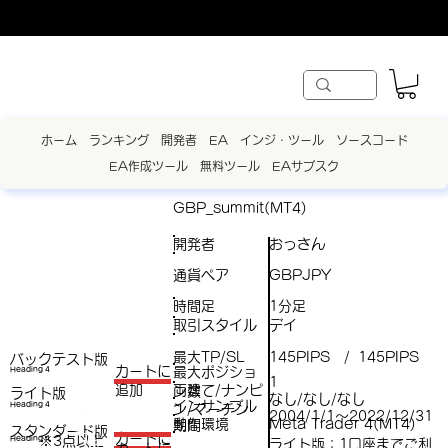
ホーム
ランキング
開発者
EA
インジ・ツール
ソースコード
EA作成ツール
無料ツール
EAサブスク
GBP_summit(MT4)
開発者
おっさん
通貨ペア
GBPJPY
時間足
1分足
取引スタイル
デイ
最大TP/SL
145PIPS
145PIPS
/
バックテスト版
​カートに
最大ポジショ
Heading 4
1
両建て/ナンピ
追加
ン数
ライト版
なし/なし/なし
インサンプル
Heading 4
ン/マーチン
（
2004/1/1～2022/12/31
動作環境
Meta Trader 4(MT4)
期間
スタンダード版
税
​カートに
※3点以上
Heading 4
ライト版：1口座までご利
（税