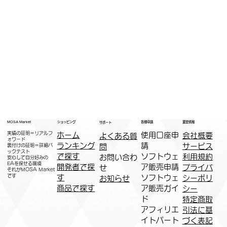
運営情報
ショッピング
MOSA Market
各種申請
サポート
実績の証明＝リアルフ
ホーム
​使用口座申
会社概要
よくある質
ォワード
ランキング
請
サービス
問
裏付けの証明＝詳細バ
ックテスト
で探す
ソフトウェ
利用規約
お問い合わ
安心して自分好みの
EAを探せる環境
開発者で探
ア販売申請
プライバ
せ
​それがMOSA Market
です
す
ソフトウェ
シーポリ
お知らせ
商品で探す
ア販売ガイ
シー
ド
特定商取
アフィリエ
引法に基
イトパート
づく表記