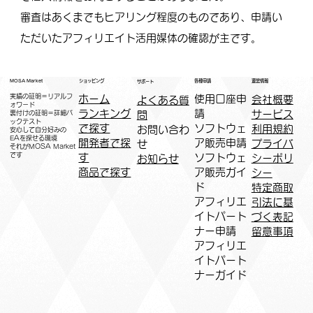
審査はあくまでもヒアリング程度のものであり、申請い
ただいたアフィリエイト活用媒体の確認が主です。
運営情報
ショッピング
MOSA Market
各種申請
サポート
実績の証明＝リアルフ
ホーム
​使用口座申
会社概要
よくある質
ォワード
ランキング
請
サービス
問
裏付けの証明＝詳細バ
ックテスト
で探す
ソフトウェ
利用規約
お問い合わ
安心して自分好みの
EAを探せる環境
開発者で探
ア販売申請
プライバ
せ
​それがMOSA Market
です
す
ソフトウェ
シーポリ
お知らせ
商品で探す
ア販売ガイ
シー
ド
特定商取
アフィリエ
引法に基
イトパート
づく表記
ナー申請​
​留意事項
​アフィリエ
イトパート
ナーガイド