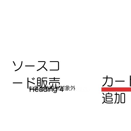
ソースコ
​カ
ード販売
​※まとめ割引対象外
Heading 4
（税込）
追加