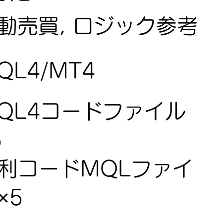
動売買, ロジック参考
QL4/MT4
QL4コードファイル
5
利コードMQLファイ
×5