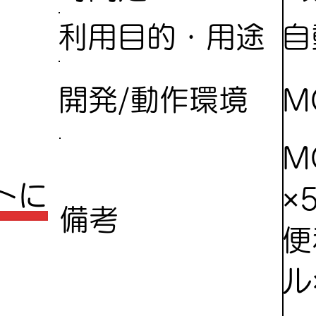
自
利用目的・用途
開発/動作環境
M
M
ートに
×
備考
便
ル