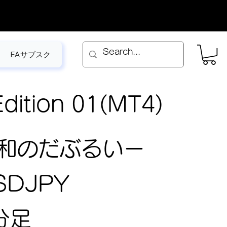
EAサブスク
dition 01(MT4)
和のだぶるいー
SDJPY
分足