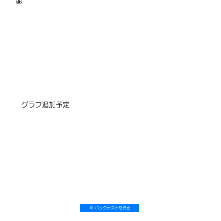
能
​グラフ追加予定
📄 バックテストを見る