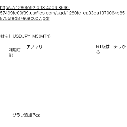
https://1280fe92-dff8-4be6-8560-
57499fe00f39.usrfiles.com/ugd/1280fe_ea33ea1370064b85
8755fed87e6ec6b7.pdf
財宝1_USDJPY_M5(MT4)
​​​BT版はコチラか
アノマリー
利用可
ら
能
​グラフ追加予定