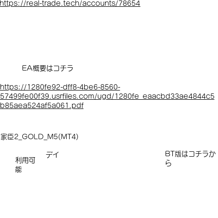
https://real-trade.tech/accounts/78654
EA概要はコチラ
https://1280fe92-dff8-4be6-8560-
57499fe00f39.usrfiles.com/ugd/1280fe_eaacbd33ae4844c5
b85aea524af5a061.pdf
家臣2_GOLD_M5(MT4)
​​​BT版はコチラか
デイ
利用可
ら
能