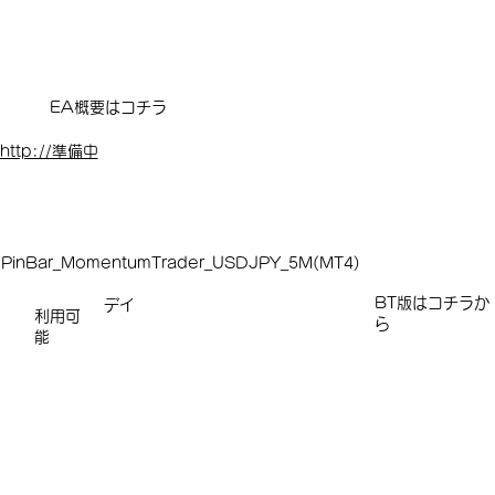
EA概要はコチラ
http://準備中
PinBar_MomentumTrader_USDJPY_5M(MT4)
​​​BT版はコチラか
デイ
利用可
ら
能