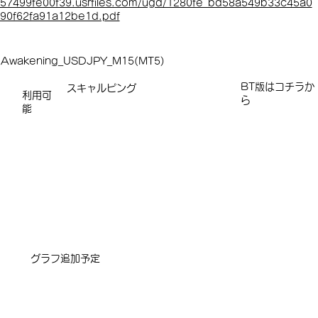
57499fe00f39.usrfiles.com/ugd/1280fe_bd58a549b33c45a0
90f62fa91a12be1d.pdf
Awakening_USDJPY_M15(MT5)
​​​BT版はコチラか
スキャルピング
利用可
ら
能
​グラフ追加予定