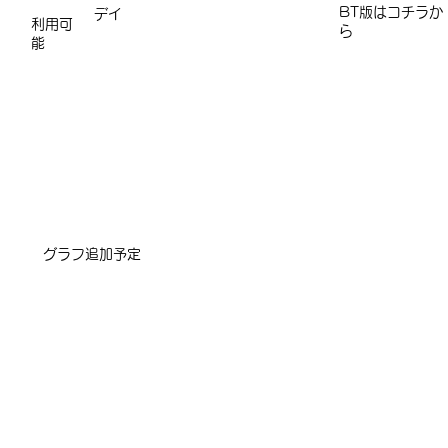
​​​BT版はコチラか
デイ
利用可
ら
能
​グラフ追加予定