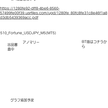
https://1280fe92-dff8-4be6-8560-
57499fe00f39.usrfiles.com/ugd/1280fe_80fc8fe31c8e46f1a8
d3db5439369acc.pdf
510_Fortune_USDJPY_M5(MT5)
​​​BT版はコチラか
アノマリー
出品審
ら
査中
​グラフ追加予定