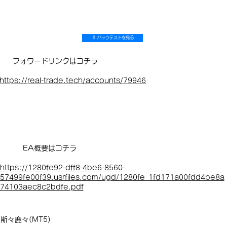
📄 バックテストを見る
フォワードリンクはコチラ
https://real-trade.tech/accounts/79946
EA概要はコチラ
https://1280fe92-dff8-4be6-8560-
57499fe00f39.usrfiles.com/ugd/1280fe_1fd171a00fdd4be8a
74103aec8c2bdfe.pdf
斯々鹿々(MT5)