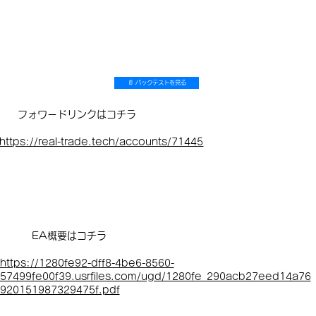
📄 バックテストを見る
フォワードリンクはコチラ
https://real-trade.tech/accounts/71445
EA概要はコチラ
https://1280fe92-dff8-4be6-8560-
57499fe00f39.usrfiles.com/ugd/1280fe_290acb27eed14a76
920151987329475f.pdf