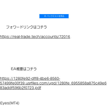
📄 バックテストを見る
フォワードリンクはコチラ
https://real-trade.tech/accounts/72016
EA概要はコチラ
https://1280fe92-dff8-4be6-8560-
57499fe00f39.usrfiles.com/ugd/1280fe_6955858a875c49e6
83addf596b2f0723.pdf
Eyes(MT4)