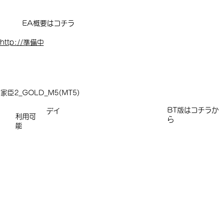
EA概要はコチラ
http://準備中
家臣2_GOLD_M5(MT5)
​​​BT版はコチラか
デイ
利用可
ら
能