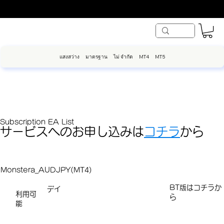
แสงสว่าง
มาตรฐาน
ไม่ จำกัด
MT4
MT5
Subscription EA List
サービスへのお申し込みは
コチラ
から
Monstera_AUDJPY(MT4)
​​​BT版はコチラか
デイ
利用可
ら
能