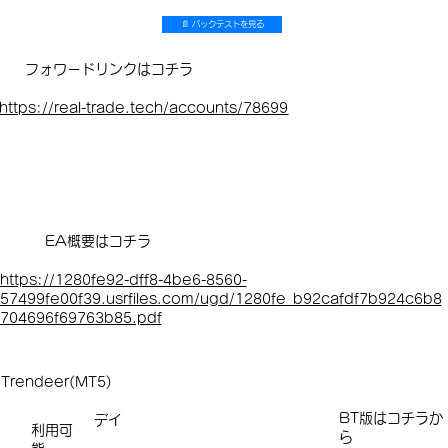
📄 バックテストを見る
フォワードリンクはコチラ
https://real-trade.tech/accounts/78699
EA概要はコチラ
https://1280fe92-dff8-4be6-8560-
57499fe00f39.usrfiles.com/ugd/1280fe_b92cafdf7b924c6b8
704696f69763b85.pdf
Trendeer(MT5)
​​​BT版はコチラか
デイ
利用可
ら