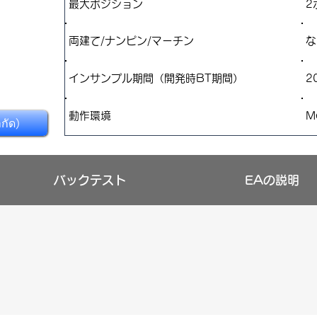
​最大ポジション
2
両建て/ナンピン/マーチン
な
インサンプル期間（開発時BT期間）
2
​動作環境
M
ำกัด)
バックテスト
EAの説明