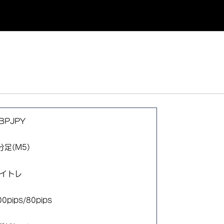
BPJPY
分足(M5)
イトレ
00pips/80pips