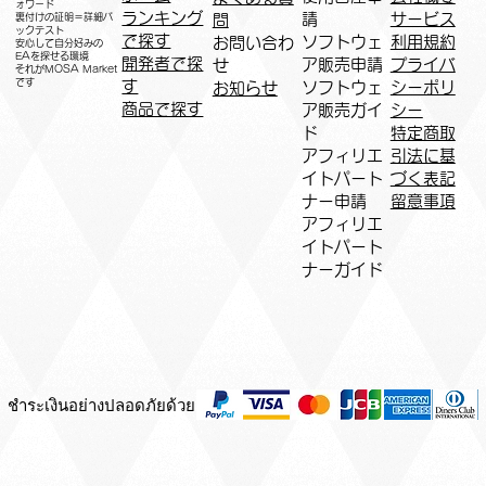
ォワード
ランキング
請
サービス
問
裏付けの証明＝詳細バ
ックテスト
で探す
ソフトウェ
利用規約
お問い合わ
安心して自分好みの
EAを探せる環境
開発者で探
ア販売申請
プライバ
せ
​それがMOSA Market
です
す
ソフトウェ
シーポリ
お知らせ
商品で探す
ア販売ガイ
シー
ド
特定商取
アフィリエ
引法に基
イトパート
づく表記
ナー申請​
​留意事項
​アフィリエ
イトパート
ナーガイド
ชำระเงินอย่างปลอดภัยด้วย