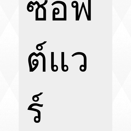
ซอฟ
ต์แว
ร์