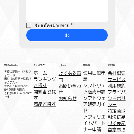
รับสมัครฝ่ายขาย
*
ส่ง
運営情報
ショッピング
MOSA Market
各種申請
サポート
実績の証明＝リアルフ
ホーム
​使用口座申
会社概要
よくある質
ォワード
ランキング
請
サービス
問
裏付けの証明＝詳細バ
ックテスト
で探す
ソフトウェ
利用規約
お問い合わ
安心して自分好みの
EAを探せる環境
開発者で探
ア販売申請
プライバ
せ
​それがMOSA Market
です
す
ソフトウェ
シーポリ
お知らせ
商品で探す
ア販売ガイ
シー
ド
特定商取
アフィリエ
引法に基
イトパート
づく表記
ナー申請​
​留意事項