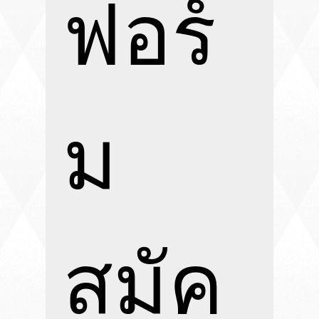
ฟอร์
ม
สมัค