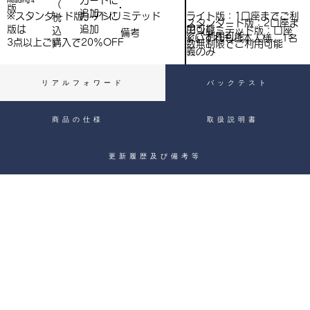
​カートに
Heading 4
（
）
版
追加
込
ライト版：1口座までご利
※スタンダード版、アンリミテッド
​カートに
税
スタンダード版：2口座ま
用可能
版は
追加
込
アンリミテッド版：口座
備考
）
でご利用可能
※いずれもご本人様、1名
3点以上ご購入で​20％OFF
）
数無制限でご利用可能
義のみ
リアルフォワード
バックテスト
商品の仕様
取扱説明書
更新履歴及び備考等