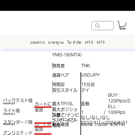
แสงสว่าง
มาตรฐาน
ไม่ จำกัด
MT4
MT5
YMS-18(MT4)
開発者
TNK
通貨ペア
USDJPY
時間足
15分足
取引スタイル
デイ
BUY：
バックテスト版
120Pips/S
最大TP/SL
変動
​カートに
Heading 4
ELL：
最大ポジショ
追加
ライト版
1
100Pips
/
両建て/ナンピ
（
Heading 4
ン数
なし/なし/なし
インサンプル
ン/マーチン
スタンダード版
税
2012/1/1～2024/6/21
​カートに
動作環境
Meta Trader 4(MT4)
Heading 4
期間
（
追加
込
アンリミテッド
税