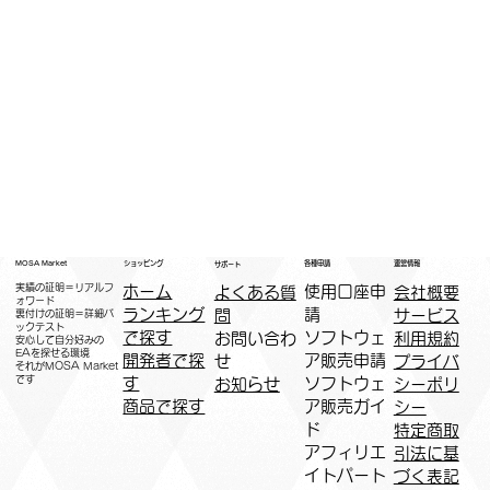
運営情報
ショッピング
MOSA Market
各種申請
サポート
実績の証明＝リアルフ
ホーム
​使用口座申
会社概要
よくある質
ォワード
ランキング
請
サービス
問
裏付けの証明＝詳細バ
ックテスト
で探す
ソフトウェ
利用規約
お問い合わ
安心して自分好みの
EAを探せる環境
開発者で探
ア販売申請
プライバ
せ
​それがMOSA Market
です
す
ソフトウェ
シーポリ
お知らせ
商品で探す
ア販売ガイ
シー
ド
特定商取
アフィリエ
引法に基
イトパート
づく表記