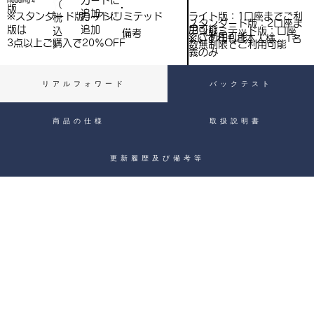
​カートに
Heading 4
（
）
版
追加
込
ライト版：1口座までご利
※スタンダード版、アンリミテッド
​カートに
税
スタンダード版：2口座ま
用可能
版は
追加
込
アンリミテッド版：口座
備考
）
でご利用可能
※いずれもご本人様、1名
3点以上ご購入で​20％OFF
）
数無制限でご利用可能
義のみ
リアルフォワード
バックテスト
商品の仕様
取扱説明書
更新履歴及び備考等