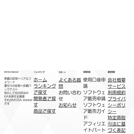
運営情報
ショッピング
MOSA Market
各種申請
サポート
実績の証明＝リアルフ
ホーム
​使用口座申
会社概要
よくある質
ォワード
ランキング
請
サービス
問
裏付けの証明＝詳細バ
ックテスト
で探す
ソフトウェ
利用規約
お問い合わ
安心して自分好みの
EAを探せる環境
開発者で探
ア販売申請
プライバ
せ
​それがMOSA Market
です
す
ソフトウェ
シーポリ
お知らせ
商品で探す
ア販売ガイ
シー
ド
特定商取
アフィリエ
引法に基
イトパート
づく表記