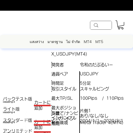
แสงสว่าง
มาตรฐาน
ไม่ จำกัด
MT4
MT5
X_USDJPY(MT4)
開発者
令和のだぶるいー
通貨ペア
USDJPY
時間足
5分足
取引スタイル
スキャルピング
最大TP/SL
100Pips
110Pips
/
バックテスト版
​カートに
Heading 4
最大ポジショ
追加
ライト版
片側1
両建て/ナンピ
（
Heading 4
ン数
あり/なし/なし
インサンプル
ン/マーチン
スタンダード版
税
2004/1/1～2020/3/1
​カートに
動作環境
Meta Trader 4(MT4)
Heading 4
期間
（
追加
込
アンリミテッド
税