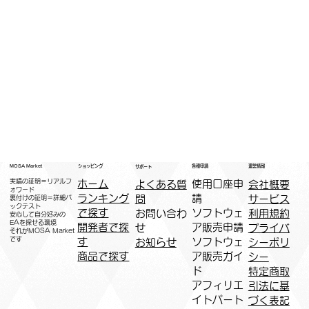
運営情報
ショッピング
MOSA Market
各種申請
サポート
実績の証明＝リアルフ
ホーム
​使用口座申
会社概要
よくある質
ォワード
ランキング
請
サービス
問
裏付けの証明＝詳細バ
ックテスト
で探す
ソフトウェ
利用規約
お問い合わ
安心して自分好みの
EAを探せる環境
開発者で探
ア販売申請
プライバ
せ
​それがMOSA Market
です
す
ソフトウェ
シーポリ
お知らせ
商品で探す
ア販売ガイ
シー
ド
特定商取
アフィリエ
引法に基
イトパート
づく表記