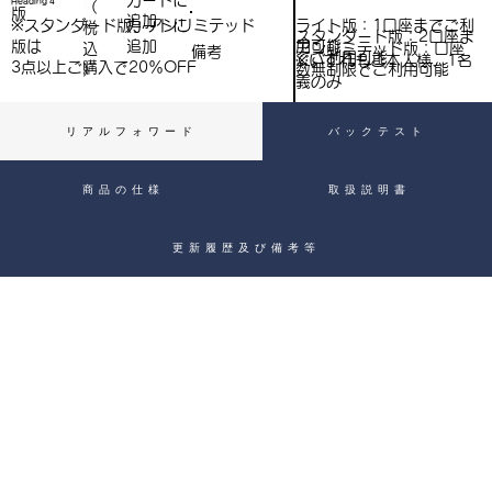
​カートに
Heading 4
（
）
版
追加
込
ライト版：1口座までご利
※スタンダード版、アンリミテッド
​カートに
税
スタンダード版：2口座ま
用可能
版は
追加
込
アンリミテッド版：口座
備考
）
でご利用可能
※いずれもご本人様、1名
3点以上ご購入で​20％OFF
）
数無制限でご利用可能
義のみ
リアルフォワード
バックテスト
商品の仕様
取扱説明書
更新履歴及び備考等