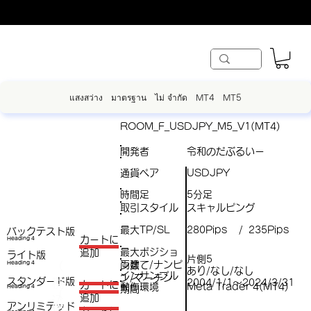
แสงสว่าง
มาตรฐาน
ไม่ จำกัด
MT4
MT5
ROOM_F_USDJPY_M5_V1(MT4)
開発者
令和のだぶるいー
通貨ペア
USDJPY
時間足
5分足
取引スタイル
スキャルピング
最大TP/SL
280Pips
235Pips
/
バックテスト版
​カートに
Heading 4
最大ポジショ
追加
ライト版
片側5
両建て/ナンピ
（
Heading 4
ン数
あり/なし/なし
インサンプル
ン/マーチン
スタンダード版
税
2004/1/1～2024/3/31
​カートに
動作環境
Meta Trader 4(MT4)
Heading 4
期間
（
追加
込
アンリミテッド
税