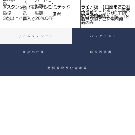
​カートに
Heading 4
（
）
版
追加
込
ライト版：1口座までご利
※スタンダード版、アンリミテッド
​カートに
税
スタンダード版：2口座ま
用可能
版は
追加
込
アンリミテッド版：口座
備考
）
でご利用可能
※いずれもご本人様、1名
3点以上ご購入で​20％OFF
）
数無制限でご利用可能
義のみ
リアルフォワード
バックテスト
商品の仕様
取扱説明書
更新履歴及び備考等