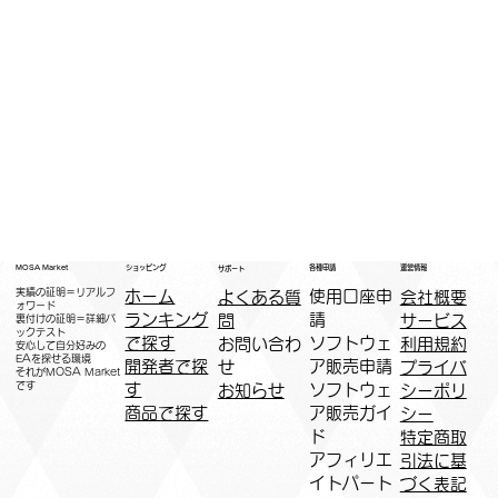
運営情報
ショッピング
MOSA Market
各種申請
サポート
実績の証明＝リアルフ
ホーム
​使用口座申
会社概要
よくある質
ォワード
ランキング
請
サービス
問
裏付けの証明＝詳細バ
ックテスト
で探す
ソフトウェ
利用規約
お問い合わ
安心して自分好みの
EAを探せる環境
開発者で探
ア販売申請
プライバ
せ
​それがMOSA Market
です
す
ソフトウェ
シーポリ
お知らせ
商品で探す
ア販売ガイ
シー
ド
特定商取
アフィリエ
引法に基
イトパート
づく表記