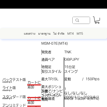
แสงสว่าง
มาตรฐาน
ไม่ จำกัด
MT4
MT5
MSM-07E(MT4)
開発者
TNK
通貨ペア
GBPJPY
時間足
15分足
取引スタイル
スイング
最大TP/SL
変動
150Pips
/
バックテスト版
​カートに
Heading 4
最大ポジショ
追加
ライト版
1
両建て/ナンピ
（
Heading 4
ン数
なし/なし/なし
インサンプル
ン/マーチン
スタンダード版
税
2006/1/1～2023/6/1
​カートに
動作環境
Meta Trader 4(MT4)
Heading 4
期間
（
追加
込
アンリミテッド
税