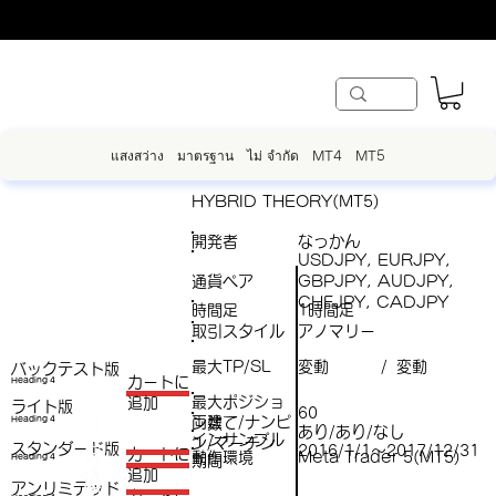
แสงสว่าง
มาตรฐาน
ไม่ จำกัด
MT4
MT5
HYBRID THEORY(MT5)
開発者
なっかん
USDJPY, EURJPY,
通貨ペア
GBPJPY, AUDJPY,
CHFJPY, CADJPY
時間足
1時間足
取引スタイル
アノマリー
最大TP/SL
変動
変動
/
バックテスト版
​カートに
Heading 4
最大ポジショ
追加
ライト版
60
両建て/ナンピ
（
Heading 4
ン数
あり/あり/なし
インサンプル
ン/マーチン
スタンダード版
税
2016/1/1～2017/12/31
​カートに
動作環境
Meta Trader 5(MT5)
Heading 4
期間
（
追加
込
アンリミテッド
税