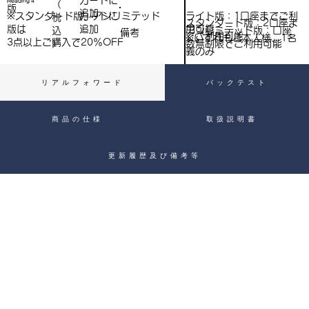
​カートに
Heading 4
（
）
版
追加
込
ライト版：1口座までご利
※スタンダード版、アンリミテッド
​カートに
税
スタンダード版：2口座ま
用可能
版は
追加
込
アンリミテッド版：口座
備考
）
でご利用可能
※いずれもご本人様、1名
3点以上ご購入で​20％OFF
）
数無制限でご利用可能
義のみ
リアルフォワード
バックテスト
商品の仕様
取扱説明書
更新履歴及び備考等