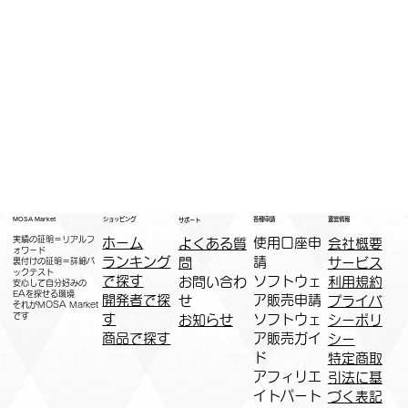
運営情報
ショッピング
MOSA Market
各種申請
サポート
実績の証明＝リアルフ
ホーム
​使用口座申
会社概要
よくある質
ォワード
ランキング
請
サービス
問
裏付けの証明＝詳細バ
ックテスト
で探す
ソフトウェ
利用規約
お問い合わ
安心して自分好みの
EAを探せる環境
開発者で探
ア販売申請
プライバ
せ
​それがMOSA Market
です
す
ソフトウェ
シーポリ
お知らせ
商品で探す
ア販売ガイ
シー
ド
特定商取
アフィリエ
引法に基
イトパート
づく表記