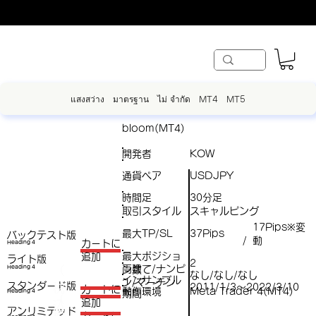
แสงสว่าง
มาตรฐาน
ไม่ จำกัด
MT4
MT5
bloom(MT4)
開発者
KOW
通貨ペア
USDJPY
時間足
30分足
取引スタイル
スキャルピング
17Pips※変
最大TP/SL
37Pips
バックテスト版
動
/
​カートに
Heading 4
最大ポジショ
追加
ライト版
2
両建て/ナンピ
（
Heading 4
ン数
なし/なし/なし
インサンプル
ン/マーチン
スタンダード版
税
2011/1/3～2022/3/10
​カートに
動作環境
Meta Trader 4(MT4)
Heading 4
期間
（
追加
込
アンリミテッド
税