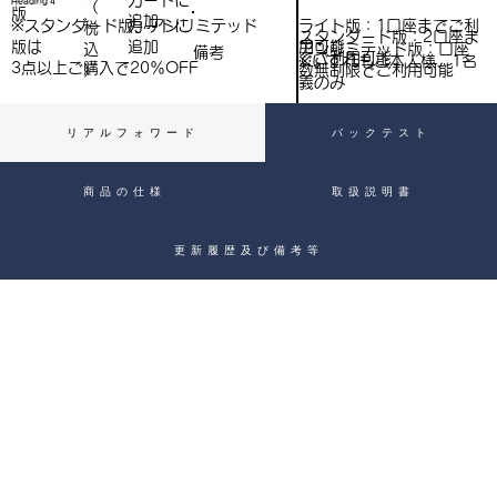
​カートに
Heading 4
（
）
版
追加
込
ライト版：1口座までご利
※スタンダード版、アンリミテッド
​カートに
税
スタンダード版：2口座ま
用可能
版は
追加
込
アンリミテッド版：口座
備考
）
でご利用可能
※いずれもご本人様、1名
3点以上ご購入で​20％OFF
）
数無制限でご利用可能
義のみ
リアルフォワード
バックテスト
商品の仕様
取扱説明書
更新履歴及び備考等