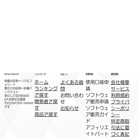
運営情報
ショッピング
MOSA Market
各種申請
サポート
実績の証明＝リアルフ
ホーム
​使用口座申
会社概要
よくある質
ォワード
ランキング
請
サービス
問
裏付けの証明＝詳細バ
ックテスト
で探す
ソフトウェ
利用規約
お問い合わ
安心して自分好みの
EAを探せる環境
開発者で探
ア販売申請
プライバ
せ
​それがMOSA Market
です
す
ソフトウェ
シーポリ
お知らせ
商品で探す
ア販売ガイ
シー
ド
特定商取
アフィリエ
引法に基
イトパート
づく表記