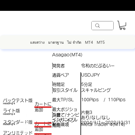
แสงสว่าง
มาตรฐาน
ไม่ จำกัด
MT4
MT5
Asagao(MT4)
開発者
令和のだぶるいー
通貨ペア
USDJPY
時間足
5分足
取引スタイル
スキャルピング
最大TP/SL
100Pips
110Pips
/
バックテスト版
​カートに
Heading 4
最大ポジショ
追加
ライト版
片側3
両建て/ナンピ
（
Heading 4
ン数
あり/なし/なし
インサンプル
ン/マーチン
スタンダード版
税
2004/1/1～2022/12/31
​カートに
動作環境
Meta Trader 4(MT4)
Heading 4
期間
（
追加
込
アンリミテッド
税