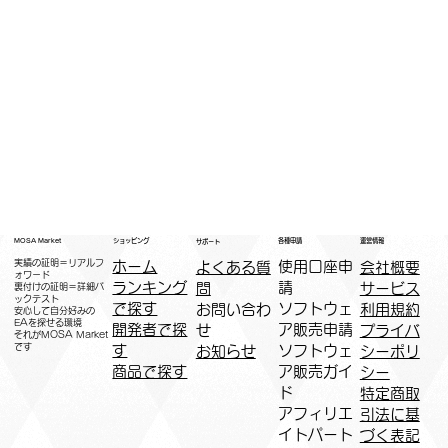
運営情報
ショッピング
MOSA Market
各種申請
サポート
実績の証明＝リアルフ
ホーム
​使用口座申
会社概要
よくある質
ォワード
ランキング
請
サービス
問
裏付けの証明＝詳細バ
ックテスト
で探す
ソフトウェ
利用規約
お問い合わ
安心して自分好みの
EAを探せる環境
開発者で探
ア販売申請
プライバ
せ
​それがMOSA Market
です
す
ソフトウェ
シーポリ
お知らせ
商品で探す
ア販売ガイ
シー
ド
特定商取
アフィリエ
引法に基
イトパート
づく表記