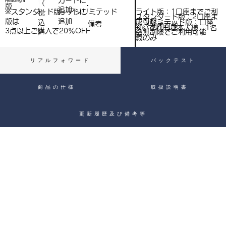
​カートに
Heading 4
（
）
版
追加
込
ライト版：1口座までご利
※スタンダード版、アンリミテッド
​カートに
税
スタンダード版：2口座ま
用可能
版は
追加
込
アンリミテッド版：口座
備考
）
でご利用可能
※いずれもご本人様、1名
3点以上ご購入で​20％OFF
）
数無制限でご利用可能
義のみ
リアルフォワード
バックテスト
商品の仕様
取扱説明書
更新履歴及び備考等