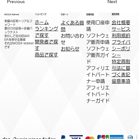
Previous
Next
運営情報
ショッピング
MOSA Market
各種申請
サポート
実績の証明＝リアルフ
ホーム
​使用口座申
会社概要
よくある質
ォワード
ランキング
請
サービス
問
裏付けの証明＝詳細バ
ックテスト
で探す
ソフトウェ
利用規約
お問い合わ
安心して自分好みの
EAを探せる環境
開発者で探
ア販売申請
プライバ
せ
​それがMOSA Market
です
す
ソフトウェ
シーポリ
お知らせ
商品で探す
ア販売ガイ
シー
ド
特定商取
アフィリエ
引法に基
イトパート
づく表記
ナー申請​
​留意事項
​アフィリエ
イトパート
ナーガイド