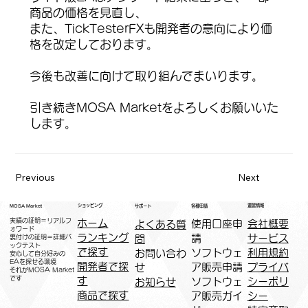
商品の価格を見直し、
また、TickTesterFXも開発者の意向により価
格を改定しております。
今後も改善に向けて取り組んでまいります。
引き続きMOSA Marketをよろしくお願いいた
します。
Previous
Next
運営情報
ショッピング
MOSA Market
各種申請
サポート
実績の証明＝リアルフ
ホーム
​使用口座申
会社概要
よくある質
ォワード
ランキング
請
サービス
問
裏付けの証明＝詳細バ
ックテスト
で探す
ソフトウェ
利用規約
お問い合わ
安心して自分好みの
EAを探せる環境
開発者で探
ア販売申請
プライバ
せ
​それがMOSA Market
です
す
ソフトウェ
シーポリ
お知らせ
商品で探す
ア販売ガイ
シー