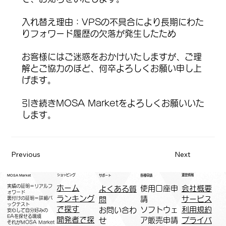
入れ替え理由：VPSの不具合により長期にわた
りフォワード履歴の欠落が発生したため
お客様にはご迷惑をおかけいたしますが、ご理
解とご協力のほど、何卒よろしくお願い申し上
げます。
引き続きMOSA Marketをよろしくお願いいた
します。
Previous
Next
運営情報
ショッピング
MOSA Market
各種申請
サポート
実績の証明＝リアルフ
ホーム
​使用口座申
会社概要
よくある質
ォワード
ランキング
請
サービス
問
裏付けの証明＝詳細バ
ックテスト
で探す
ソフトウェ
利用規約
お問い合わ
安心して自分好みの
EAを探せる環境
開発者で探
ア販売申請
プライバ
せ
​それがMOSA Market