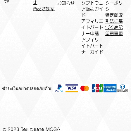
です
す
ソフトウェ
シーポリ
お知らせ
商品で探す
ア販売ガイ
シー
ド
特定商取
アフィリエ
引法に基
イトパート
づく表記
ナー申請​
​留意事項
​アフィリエ
イトパート
ナーガイド
ชำระเงินอย่างปลอดภัยด้วย
© 2023 โดย ©ตลาด MOSA