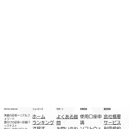
運営情報
ショッピング
MOSA Market
各種申請
サポート
実績の証明＝リアルフ
ホーム
​使用口座申
会社概要
よくある質
ォワード
ランキング
請
サービス
問
裏付けの証明＝詳細バ
ックテスト
で探す
ソフトウェ
利用規約
お問い合わ