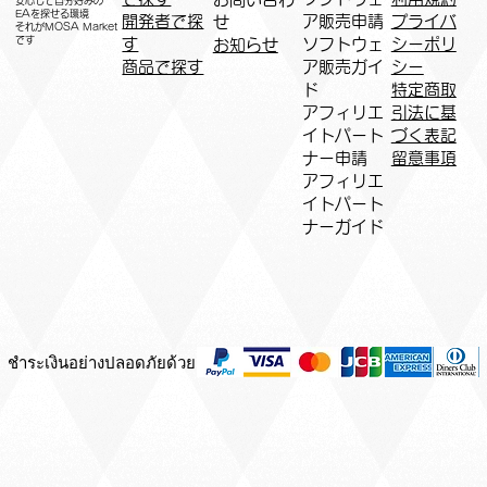
安心して自分好みの
EAを探せる環境
開発者で探
ア販売申請
プライバ
せ
​それがMOSA Market
です
す
ソフトウェ
シーポリ
お知らせ
商品で探す
ア販売ガイ
シー
ド
特定商取
アフィリエ
引法に基
イトパート
づく表記
ナー申請​
​留意事項
​アフィリエ
イトパート
ナーガイド
ชำระเงินอย่างปลอดภัยด้วย