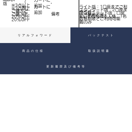
​カートに
Heading 4
（
）
版
※3点以上
追加
込
ライト版：1口座までご利
​カートに
税
※3点以上
スタンダード版：2口座ま
ご購入で​
用可能
追加
込
アンリミテッド版：口座
備考
）
ご購入で​
でご利用可能
※いずれもご本人様、1名
20％OFF
）
数無制限でご利用可能
20％OFF
義のみ
リアルフォワード
バックテスト
商品の仕様
取扱説明書
更新履歴及び備考等