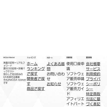
運営情報
ショッピング
MOSA Market
各種申請
サポート
実績の証明＝リアルフ
ホーム
​使用口座申
会社概要
よくある質
ォワード
ランキング
請
サービス
問
裏付けの証明＝詳細バ
ックテスト
で探す
ソフトウェ
利用規約
お問い合わ
安心して自分好みの
EAを探せる環境
開発者で探
ア販売申請
プライバ
せ
​それがMOSA Market
です
す
ソフトウェ
シーポリ
お知らせ
商品で探す
ア販売ガイ
シー
ド
特定商取
アフィリエ
引法に基
イトパート
づく表記