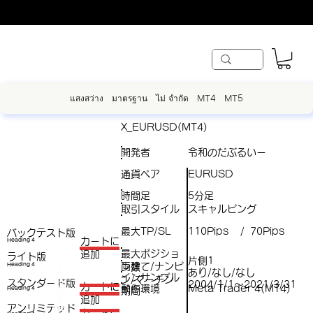
แสงสว่าง
มาตรฐาน
ไม่ จำกัด
MT4
MT5
X_EURUSD(MT4)
開発者
令和のだぶるいー
通貨ペア
EURUSD
時間足
5分足
取引スタイル
スキャルピング
最大TP/SL
110Pips
70Pips
/
バックテスト版
​カートに
Heading 4
最大ポジショ
追加
ライト版
片側1
両建て/ナンピ
（
Heading 4
ン数
あり/なし/なし
インサンプル
ン/マーチン
スタンダード版
税
2004/1/1～2021/3/31
​カートに
動作環境
Meta Trader 4(MT4)
Heading 4
期間
（
追加
込
アンリミテッド
税