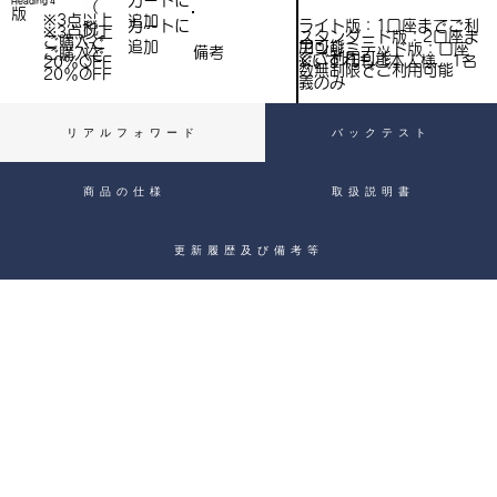
​カートに
Heading 4
（
）
版
※3点以上
追加
込
ライト版：1口座までご利
​カートに
税
※3点以上
スタンダード版：2口座ま
ご購入で​
用可能
追加
込
アンリミテッド版：口座
備考
）
ご購入で​
でご利用可能
※いずれもご本人様、1名
20％OFF
）
数無制限でご利用可能
20％OFF
義のみ
リアルフォワード
バックテスト
商品の仕様
取扱説明書
更新履歴及び備考等