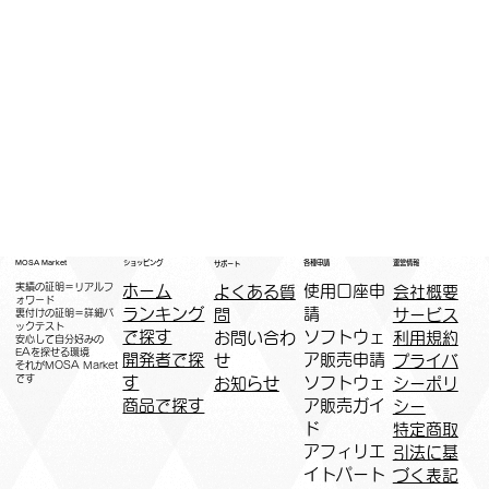
運営情報
ショッピング
MOSA Market
各種申請
サポート
実績の証明＝リアルフ
ホーム
​使用口座申
会社概要
よくある質
ォワード
ランキング
請
サービス
問
裏付けの証明＝詳細バ
ックテスト
で探す
ソフトウェ
利用規約
お問い合わ
安心して自分好みの
EAを探せる環境
開発者で探
ア販売申請
プライバ
せ
​それがMOSA Market
です
す
ソフトウェ
シーポリ
お知らせ
商品で探す
ア販売ガイ
シー
ド
特定商取
アフィリエ
引法に基
イトパート
づく表記