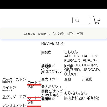
แสงสว่าง
มาตรฐาน
ไม่ จำกัด
MT4
MT5
REVIVE(MT4)
開発者
こじりん
AUDJPY, CADJPY,
EURAUD, EURJPY,
通貨ペア
EURUSD, GBPJPY,
時間足
5分足
GBPUSD, USDCAD,
取引スタイル
デイ
USDCHF
最大TP/SL
変動
変動
/
バックテスト版
​カートに
Heading 4
最大ポジショ
追加
ライト版
3
両建て/ナンピ
（
Heading 4
ン数
あり/なし/なし
インサンプル
ン/マーチン
スタンダード版
税
2013/1/1～2023/1/1
​カートに
動作環境
Meta Trader 4(MT4)
Heading 4
期間
（
追加
込
アンリミテッド
税