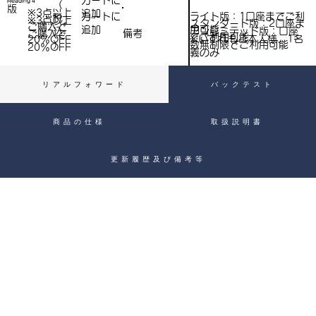
​カートに
Heading 4
（
）
版
※3点以上
追加
込
ライト版：1口座までご利
​カートに
税
※3点以上
スタンダード版：2口座ま
ご購入で​
用可能
追加
込
アンリミテッド版：口座
備考
）
ご購入で​
でご利用可能
※いずれもご本人様、1名
20％OFF
）
数無制限でご利用可能
20％OFF
義のみ
リアルフォワード
バックテスト
商品の仕様
取扱説明書
更新履歴及び備考等