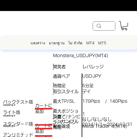
แสงสว่าง
มาตรฐาน
ไม่ จำกัด
MT4
MT5
Monstera_USDJPY(MT4)
開発者
レバレッジ
通貨ペア
USDJPY
時間足
5分足
取引スタイル
デイ
最大TP/SL
170Pips
140Pips
/
バックテスト版
​カートに
Heading 4
最大ポジショ
追加
ライト版
1
両建て/ナンピ
（
Heading 4
ン数
なし/なし/なし
インサンプル
ン/マーチン
スタンダード版
税
2014/1/1～2024/12/31
​カートに
動作環境
Meta Trader 4(MT4)
Heading 4
期間
（
追加
込
アンリミテッド
税