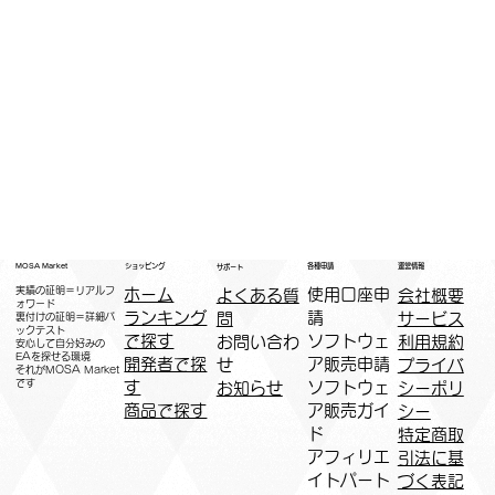
運営情報
ショッピング
MOSA Market
各種申請
サポート
実績の証明＝リアルフ
ホーム
​使用口座申
会社概要
よくある質
ォワード
ランキング
請
サービス
問
裏付けの証明＝詳細バ
ックテスト
で探す
ソフトウェ
利用規約
お問い合わ
安心して自分好みの
EAを探せる環境
開発者で探
ア販売申請
プライバ
せ
​それがMOSA Market
です
す
ソフトウェ
シーポリ
お知らせ
商品で探す
ア販売ガイ
シー
ド
特定商取
アフィリエ
引法に基
イトパート
づく表記