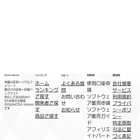
運営情報
ショッピング
MOSA Market
各種申請
サポート
実績の証明＝リアルフ
ホーム
​使用口座申
会社概要
よくある質
ォワード
ランキング
請
サービス
問
裏付けの証明＝詳細バ
ックテスト
で探す
ソフトウェ
利用規約
お問い合わ
安心して自分好みの
EAを探せる環境
開発者で探
ア販売申請
プライバ
せ
​それがMOSA Market
です
す
ソフトウェ
シーポリ
お知らせ
商品で探す
ア販売ガイ
シー
ド
特定商取
アフィリエ
引法に基
イトパート
づく表記