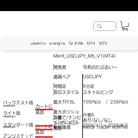
แสงสว่าง
มาตรฐาน
ไม่ จำกัด
MT4
MT5
Merit_USDJPY_M5_V1(MT4)
開発者
令和のだぶるいー
通貨ペア
USDJPY
時間足
5分足
取引スタイル
スキャルピング
最大TP/SL
105Pips
235Pips
/
バックテスト版
​カートに
Heading 4
最大ポジショ
追加
ライト版
片側5
両建て/ナンピ
（
Heading 4
ン数
あり/なし/なし
インサンプル
ン/マーチン
スタンダード版
税
2004/1/1～2020/8/2
​カートに
動作環境
Meta Trader 4(MT4)
Heading 4
期間
（
追加
込
アンリミテッド
税