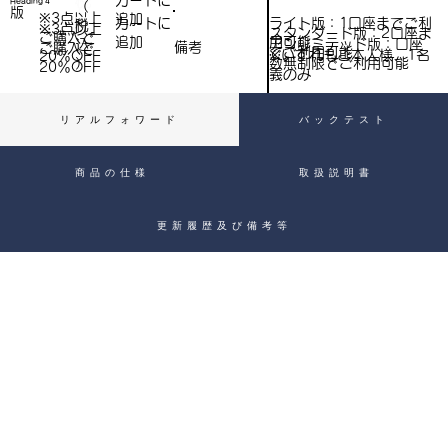
​カートに
Heading 4
（
）
版
※3点以上
追加
込
ライト版：1口座までご利
​カートに
税
※3点以上
スタンダード版：2口座ま
ご購入で​
用可能
追加
込
アンリミテッド版：口座
備考
）
ご購入で​
でご利用可能
※いずれもご本人様、1名
20％OFF
）
数無制限でご利用可能
20％OFF
義のみ
リアルフォワード
バックテスト
商品の仕様
取扱説明書
更新履歴及び備考等