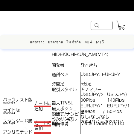
แสงสว่าง
มาตรฐาน
ไม่ จำกัด
MT4
MT5
HIDEKICHI-KUN_AM(MT4)
開発者
ひできち
通貨ペア
USDJPY, EURJPY
時間足
5分足
取引スタイル
アノマリー
USDJPY/2
USDJPY/
バックテスト版
00Pips
140Pips
最大TP/SL
​カートに
Heading 4
EURJPY/1
EURJPY/1
最大ポジショ
追加
ライト版
各10
90Pips
50Pips
/
両建て/ナンピ
（
Heading 4
ン数
なし/なし/なし
インサンプル
ン/マーチン
スタンダード版
税
2004/1/1～2023/1/1
​カートに
動作環境
Meta Trader 4(MT4)
Heading 4
期間
（
追加
込
アンリミテッド
税