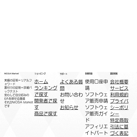
運営情報
ショッピング
MOSA Market
各種申請
サポート
実績の証明＝リアルフ
ホーム
​使用口座申
会社概要
よくある質
ォワード
ランキング
請
サービス
問
裏付けの証明＝詳細バ
ックテスト
で探す
ソフトウェ
利用規約
お問い合わ
安心して自分好みの
EAを探せる環境
開発者で探
ア販売申請
プライバ
せ
​それがMOSA Market
です
す
ソフトウェ
シーポリ
お知らせ
商品で探す
ア販売ガイ
シー
ド
特定商取
アフィリエ
引法に基
イトパート
づく表記