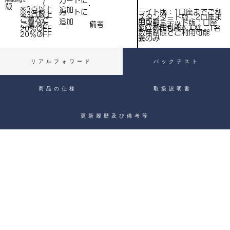
​カートに
Heading 4
（
）
版
※3点以上
追加
込
ライト版：1口座までご利
​カートに
税
※3点以上
スタンダード版：2口座ま
ご購入で​
用可能
追加
込
アンリミテッド版：口座
備考
）
ご購入で​
でご利用可能
※いずれもご本人様、1名
20％OFF
）
数無制限でご利用可能
20％OFF
義のみ
リアルフォワード
バックテスト
商品の仕様
取扱説明書
更新履歴及び備考等