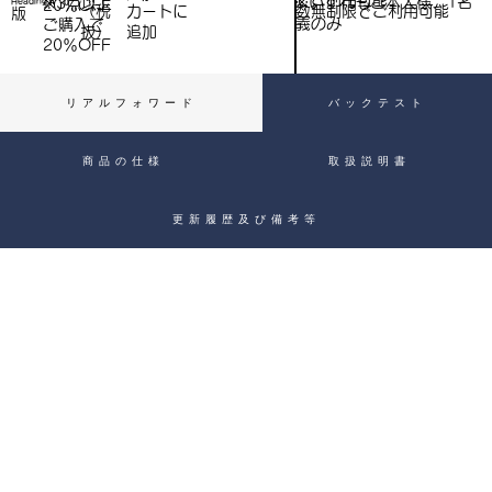
※いずれもご本人様、1名
※3点以上
Heading 4
20％OFF
数無制限でご利用可能
（税
​カートに
）
版
義のみ
ご購入で​
抜）
追加
20％OFF
リアルフォワード
バックテスト
商品の仕様
取扱説明書
更新履歴及び備考等