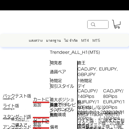
แสงสว่าง
มาตรฐาน
ไม่ จำกัด
MT4
MT5
Trendeer_ALL_H1(MT5)
開発者
鹿王
CADJPY, EURJPY,
通貨ペア
GBPJPY
時間足
1時間足
取引スタイル
デイ
CADJPY/
CADJPY/
バックテスト版
140Pips
80Pips
​カートに
最大ポジショ
Heading 4
EURJPY/1
EURJPY/1
各1
最大TP/SL
両建て/ナンピ
追加
ン数
ライト版
40Pips
00Pips
なし/なし/なし
インサンプル
Heading 4
ン/マーチン
（
2010/1/1～2022/12/31
GBPJPY/1
GBPJPY/
動作環境
Meta Trader 5(MT5)
期間
スタンダード版
税
70Pips
100Pips
/
​カートに
※3点以上
Heading 4
ライト版：1口座までご利
（税
​カートに
スタンダード版：2口座ま
追加
ご購入で​
抜
用可能
アンリミテッド版：口座
アンリミテッド
備考
追加
抜）
でご利用可能