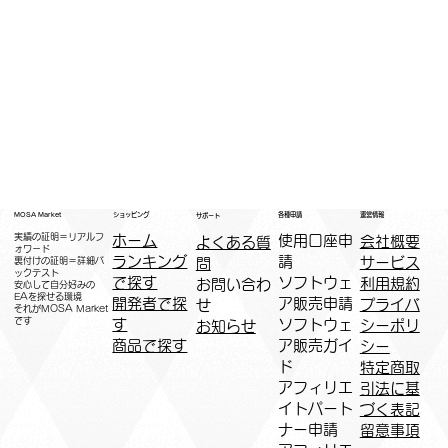
運営情報
ショッピング
MOSA Market
各種申請
サポート
実績の証明＝リアルフ
ホーム
​使用口座申
会社概要
よくある質
ォワード
ランキング
請
サービス
問
裏付けの証明＝詳細バ
ックテスト
で探す
ソフトウェ
利用規約
お問い合わ
安心して自分好みの
EAを探せる環境
開発者で探
ア販売申請
プライバ
せ
​それがMOSA Market
です
す
ソフトウェ
シーポリ
お知らせ
商品で探す
ア販売ガイ
シー
ド
特定商取
アフィリエ
引法に基
イトパート
づく表記
ナー申請​
​留意事項